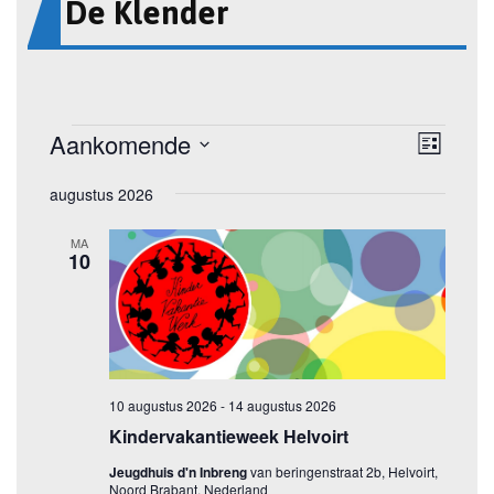
De Klender