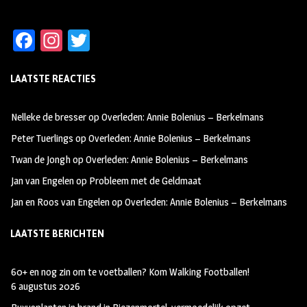
Fa
In
T
ce
st
wi
LAATSTE REACTIES
b
ag
tt
oo
ra
er
Nelleke de bresser
op
Overleden: Annie Bolenius – Berkelmans
k
m
Peter Tuerlings
op
Overleden: Annie Bolenius – Berkelmans
Twan de Jongh
op
Overleden: Annie Bolenius – Berkelmans
Jan van Engelen
op
Probleem met de Geldmaat
Jan en Roos van Engelen
op
Overleden: Annie Bolenius – Berkelmans
LAATSTE BERICHTEN
60+ en nog zin om te voetballen? Kom Walking Footballen!
6 augustus 2026