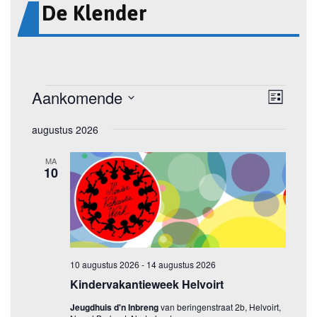
De Klender