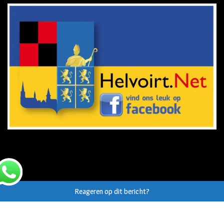
Reageren op dit bericht?
© Auteursrecht op eigen tekst/beeld van
Helvoirt.net
,
Haaren.nu
en
Vught.nu
uitdrukkelijk voorbehouden.
Webdesign Vanoo Media