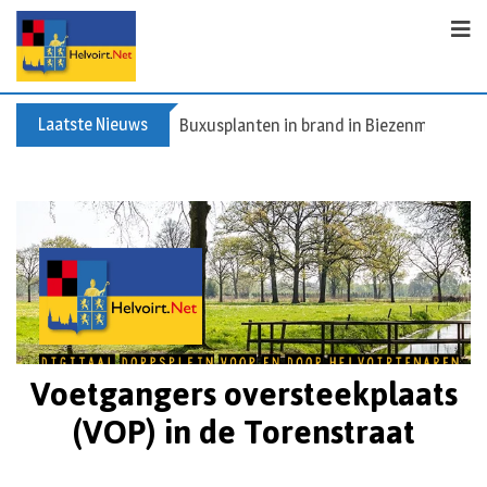
Laatste Nieuws
Spreidingswet asielzoekers: hoe zit dat?
Voetgangers oversteekplaats
(VOP) in de Torenstraat