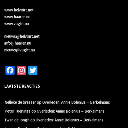
www.helvoirt.net
www.haaren.nu
www.vught.nu
nieuws@helvoirt.net
info@haaren.nu
nieuws@vught.nu
Fa
In
T
ce
st
wi
LAATSTE REACTIES
b
ag
tt
oo
ra
er
Nelleke de bresser
op
Overleden: Annie Bolenius – Berkelmans
k
m
Peter Tuerlings
op
Overleden: Annie Bolenius – Berkelmans
Twan de Jongh
op
Overleden: Annie Bolenius – Berkelmans