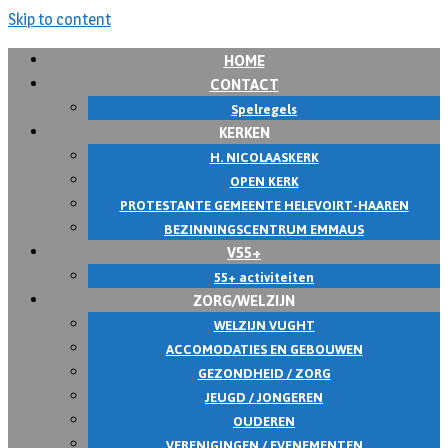
Skip to content
HOME
CONTACT
Spelregels
KERKEN
H. NICOLAASKERK
OPEN KERK
PROTESTANTE GEMEENTE HELEVOIRT-HAAREN
BEZINNINGSCENTRUM EMMAUS
V55+
55+ activiteiten
ZORG/WELZIJN
WELZIJN VUGHT
ACCOMODATIES EN GEBOUWEN
GEZONDHEID / ZORG
JEUGD / JONGEREN
OUDEREN
VERENIGINGEN / EVENEMENTEN