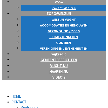
V55+
55+ activiteiten
ZORG/WELZIJN
WELZIJN VUGHT
ACCOMODATIES EN GEBOUWEN
GEZONDHEID / ZORG
JEUGD / JONGEREN
OUDEREN
VERENIGINGEN / EVENEMENTEN
wijkradio
GEMEENTEBERICHTEN
VUGHT.NU
HAAREN.NU
VIDEO’S
HOME
CONTACT
Spelregels