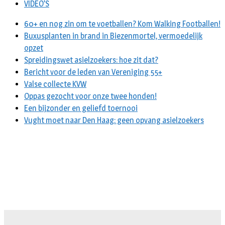
VIDEO’S
60+ en nog zin om te voetballen? Kom Walking Footballen!
Buxusplanten in brand in Biezenmortel, vermoedelijk
opzet
Spreidingswet asielzoekers: hoe zit dat?
Bericht voor de leden van Vereniging 55+
Valse collecte KVW
Oppas gezocht voor onze twee honden!
Een bijzonder en geliefd toernooi
Vught moet naar Den Haag: geen opvang asielzoekers