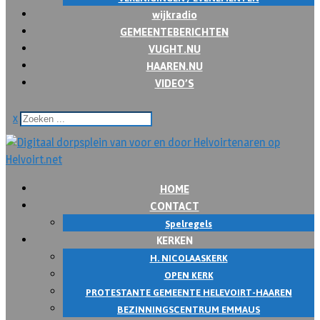
wijkradio
GEMEENTEBERICHTEN
VUGHT.NU
HAAREN.NU
VIDEO’S
x
HOME
CONTACT
Spelregels
KERKEN
H. NICOLAASKERK
OPEN KERK
PROTESTANTE GEMEENTE HELEVOIRT-HAAREN
BEZINNINGSCENTRUM EMMAUS