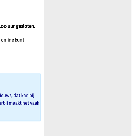
n
.00 uur gesloten.
 online kunt
euws, dat kan bij
 erbij maakt het vaak