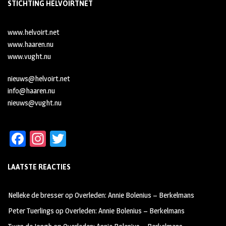
STICHTING HELVOIRTNET
www.helvoirt.net
www.haaren.nu
www.vught.nu
nieuws@helvoirt.net
info@haaren.nu
nieuws@vught.nu
Fa
In
T
ce
st
wi
LAATSTE REACTIES
b
ag
tt
oo
ra
er
Nelleke de bresser
op
Overleden: Annie Bolenius – Berkelmans
k
m
Peter Tuerlings
op
Overleden: Annie Bolenius – Berkelmans