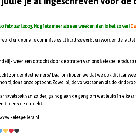
ullie je al ingeschreven voor de
10 februari 2023. Nog iets meer als een week en dan is het zo ver!
Ca
word er door alle commissies al hard gewerkt en worden de laats
eindelijk weer een optocht door de straten van ons Keiespellersdurp 
tocht zonder deelnemers? Daarom hopen we dat we ook dit jaar wee
n tijdens onze optocht. Zowel bij de volwassenen als de kinderop
carnavalspak van zolder, ga nog aan de gang om wat leuks in elkaar 
ien tijdens de optocht.
www.keiespellers.nl