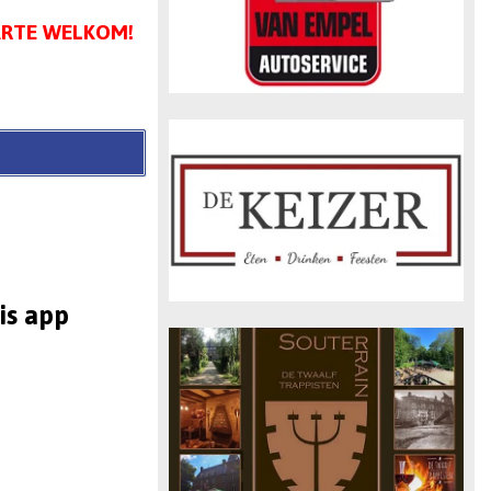
ARTE WELKOM!
is app