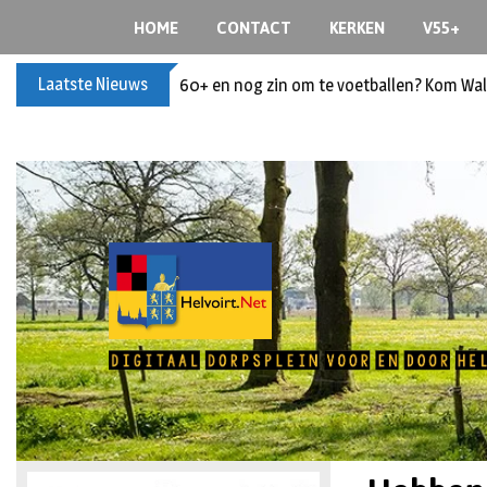
HOME
CONTACT
KERKEN
V55+
Laatste Nieuws
60+ en nog zin om te voetballen? Kom Wal