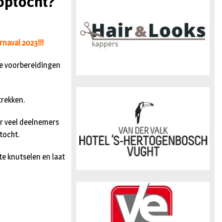
 optocht?
n
rnaval 2023!!!
te voorbereidingen
trekken.
r veel deelnemers
tocht.
te knutselen en laat