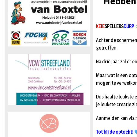
Hebben j
KEIE
SPELLERS
DURP
Achter de schermen 
getroffen.
Na drie jaar zal er 
Maar wat is een op
mogen te verwelkome
Dus haal je leukste 
je leukste creatie z
Aanmelden kan via: 
Tot bij de optocht!