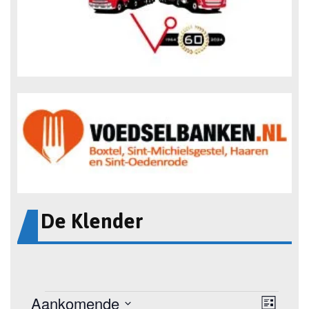
De Klender