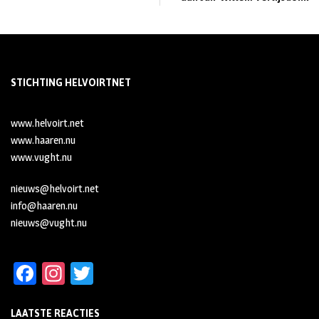
STICHTING HELVOIRTNET
www.helvoirt.net
www.haaren.nu
www.vught.nu
nieuws@helvoirt.net
info@haaren.nu
nieuws@vught.nu
Fa
In
T
ce
st
wi
LAATSTE REACTIES
b
ag
tt