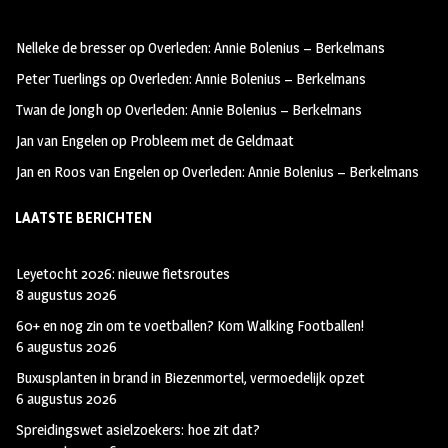
oo
ra
er
Nelleke de bresser
op
Overleden: Annie Bolenius – Berkelmans
k
m
Peter Tuerlings
op
Overleden: Annie Bolenius – Berkelmans
Twan de Jongh
op
Overleden: Annie Bolenius – Berkelmans
Jan van Engelen
op
Probleem met de Geldmaat
Jan en Roos van Engelen
op
Overleden: Annie Bolenius – Berkelmans
LAATSTE BERICHTEN
Leyetocht 2026: nieuwe fietsroutes
8 augustus 2026
60+ en nog zin om te voetballen? Kom Walking Footballen!
6 augustus 2026
Buxusplanten in brand in Biezenmortel, vermoedelijk opzet
6 augustus 2026
Spreidingswet asielzoekers: hoe zit dat?