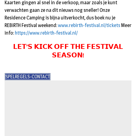
Kaarten gingen al snel in de verkoop, maar zoals je kunt
verwachten gaan ze na dit nieuws nog sneller! Onze
Residence Camping is bijna uitverkocht, dus boek nu je
REBiRTH Festival weekend:
www.rebirth-festival.nl/tickets
Meer
info:
https://www.rebirth-festival.nl/
𝗟𝗘𝗧’𝗦 𝗞𝗜𝗖𝗞 𝗢𝗙𝗙 𝗧𝗛𝗘 𝗙𝗘𝗦𝗧𝗜𝗩𝗔𝗟
𝗦𝗘𝗔𝗦𝗢𝗡!
SPELREGELS-CONTACT