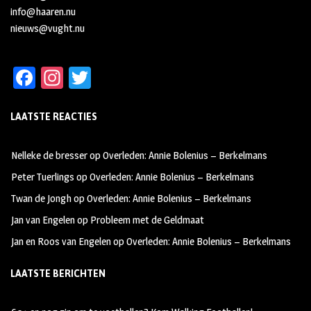
info@haaren.nu
nieuws@vught.nu
Fa
In
T
ce
st
wi
LAATSTE REACTIES
b
ag
tt
oo
ra
er
Nelleke de bresser
op
Overleden: Annie Bolenius – Berkelmans
k
m
Peter Tuerlings
op
Overleden: Annie Bolenius – Berkelmans
Twan de Jongh
op
Overleden: Annie Bolenius – Berkelmans
Jan van Engelen
op
Probleem met de Geldmaat
Jan en Roos van Engelen
op
Overleden: Annie Bolenius – Berkelmans
LAATSTE BERICHTEN