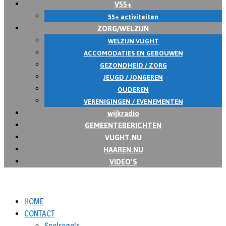
V55+
55+ activiteiten
ZORG/WELZIJN
WELZIJN VUGHT
ACCOMODATIES EN GEBOUWEN
GEZONDHEID / ZORG
JEUGD / JONGEREN
OUDEREN
VERENIGINGEN / EVENEMENTEN
wijkradio
GEMEENTEBERICHTEN
VUGHT.NU
HAAREN.NU
VIDEO’S
HOME
CONTACT
Spelregels