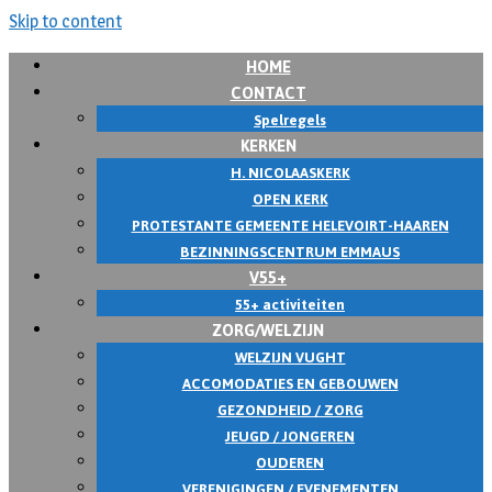
Skip to content
HOME
CONTACT
Spelregels
KERKEN
H. NICOLAASKERK
OPEN KERK
PROTESTANTE GEMEENTE HELEVOIRT-HAAREN
BEZINNINGSCENTRUM EMMAUS
V55+
55+ activiteiten
ZORG/WELZIJN
WELZIJN VUGHT
ACCOMODATIES EN GEBOUWEN
GEZONDHEID / ZORG
JEUGD / JONGEREN
OUDEREN
VERENIGINGEN / EVENEMENTEN