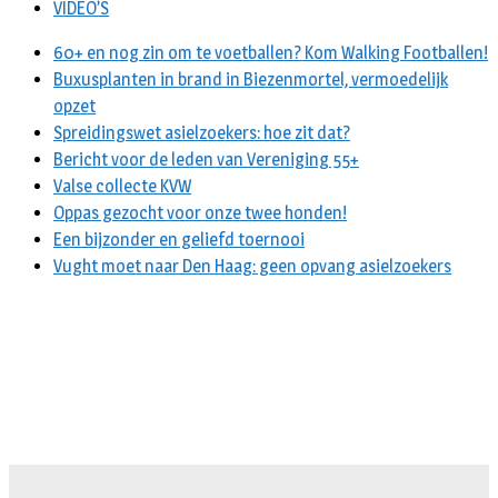
VIDEO’S
60+ en nog zin om te voetballen? Kom Walking Footballen!
Buxusplanten in brand in Biezenmortel, vermoedelijk
opzet
Spreidingswet asielzoekers: hoe zit dat?
Bericht voor de leden van Vereniging 55+
Valse collecte KVW
Oppas gezocht voor onze twee honden!
Een bijzonder en geliefd toernooi
Vught moet naar Den Haag: geen opvang asielzoekers