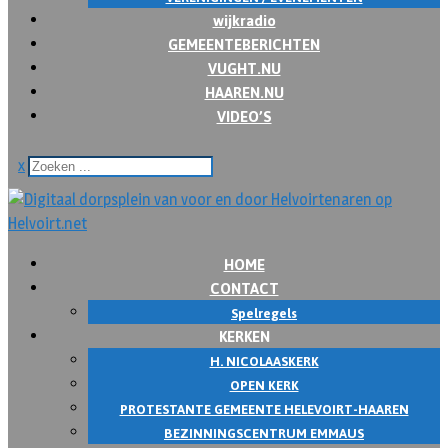
wijkradio
GEMEENTEBERICHTEN
VUGHT.NU
HAAREN.NU
VIDEO’S
x
HOME
CONTACT
Spelregels
KERKEN
H. NICOLAASKERK
OPEN KERK
PROTESTANTE GEMEENTE HELEVOIRT-HAAREN
BEZINNINGSCENTRUM EMMAUS