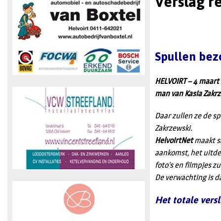
Verslag r
Spullen bez
HELVOIRT – 4 maart 
man van Kasia Zakrze
Daar zullen ze de sp
Zakrzewski.
HelvoirtNet
maakt sa
aankomst, het uitde
foto’s en filmpjes 
De verwachting is d
Het totale vers