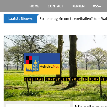
HOME
CONTACT
KERKEN
V55+
Laatste Nieuws
60+ en nog zin om te voetballen? Kom Wal