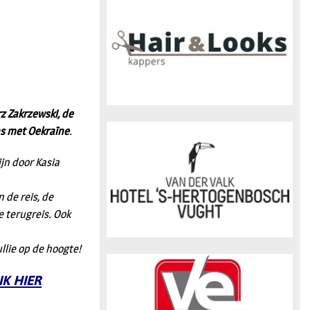
n
z Zakrzewski, de
ns met Oekraïne
.
jn door Kasia
de reis, de
 terugreis. Ook
llie op de hoogte!
IK HIER