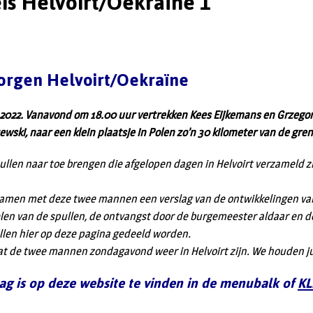
eis Helvoirt/Oekraïne 1
orgen Helvoirt/Oekraïne
2022. Vanavond om 18.00 uur vertrekken Kees Eijkemans en Grzegor
wski, naar een klein plaatsje in Polen zo’n 30 kilometer van de gre
ullen naar toe brengen die afgelopen dagen in Helvoirt verzameld zi
men met deze twee mannen een verslag van de ontwikkelingen van 
len van de spullen, de ontvangst door de burgemeester aldaar en de
zullen hier op deze pagina gedeeld worden.
at de twee mannen zondagavond weer in Helvoirt zijn. We houden ju
lag is op deze website te vinden in de menubalk of
KL