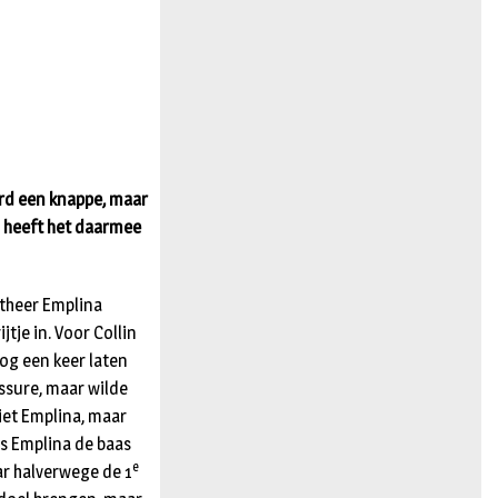
n
erd een knappe, maar
n heeft het daarmee
stheer Emplina
tje in. Voor Collin
og een keer laten
essure, maar wilde
niet Emplina, maar
as Emplina de baas
e
ar halverwege de 1