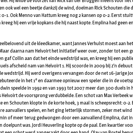
n wel. Hij wilde de voorzet van Nick van der Bruggen ineens voor he
hien ook wel een beetje dankzij de wind, doelman Rick Schouten die 
: 0-1. Ook Menno van Hattum kreeg nog 2 kansen op 0-2. Eerst stuitt
kreeg hij een vrije kopkans die hij naast kopte. Emplina had geen e
elbelovend uit de kleedkamer, want Jannes Verhulst moest aan het
Maar daarna nam Helvoirt het initiatief weer over, zonder tot een 
n gaf Collin aan dat het einde wedstrijd was, en kreeg hij een publ
 duels afscheid nam van Helvoirt 1. Hij scoorde in 2009 bij z’n debuu
iële wedstrijd. Hij werd overigens vervangen door de net 16-jarige Jo
e
ebuteerde in het 1
en daarmee opnieuw een speler die in de voetsp
Edwin speelde in 1992 en van 1993 tot 2007 meer dan 300 duels in h
ls Helvoirt de voorsprong verdubbelde. Een schot van Max Verbeek 
e en Schouten klopte in de korte hoek, 3 maal is scheepsrecht: 0-2.
e aanvallers spelen, en het ging letterlijk stormen, zeker met wind
 min of meer terug gedwongen door een aanvallend Emplina, dat in
en doelpunt was. Jordi Heuverling kopte op de paal. Een kwartier voo
at een schot werd aangeraakt door een hand. Olav van Boxtel benut