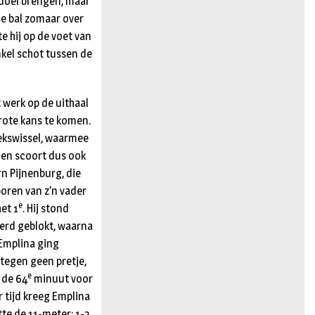
t doel brengen, maar
de bal zomaar over
e hij op de voet van
nkel schot tussen de
 werk op de uithaal
grote kans te komen.
iekswissel, waarmee
t en scoort dus ook
rn Pijnenburg, die
oren van z’n vader
e
et 1
. Hij stond
werd geblokt, waarna
 Emplina ging
 tegen geen pretje,
e
 de 64
minuut voor
r tijd kreeg Emplina
te de 11-meter: 1-2,