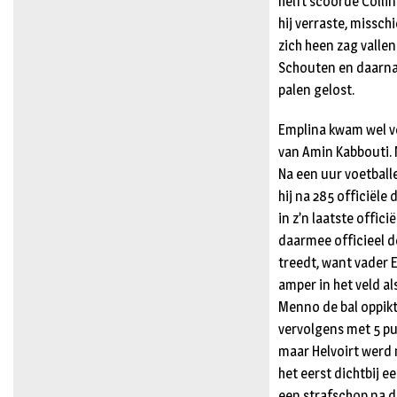
helft scoorde Colli
hij verraste, missc
zich heen zag vallen
Schouten en daarna 
palen gelost.
Emplina kwam wel ve
van Amin Kabbouti. 
Na een uur voetballe
hij na 285 officiële
in z’n laatste offic
daarmee officieel d
treedt, want vader 
amper in het veld a
Menno de bal oppikt
vervolgens met 5 pur
maar Helvoirt werd
het eerst dichtbij e
een strafschop na d