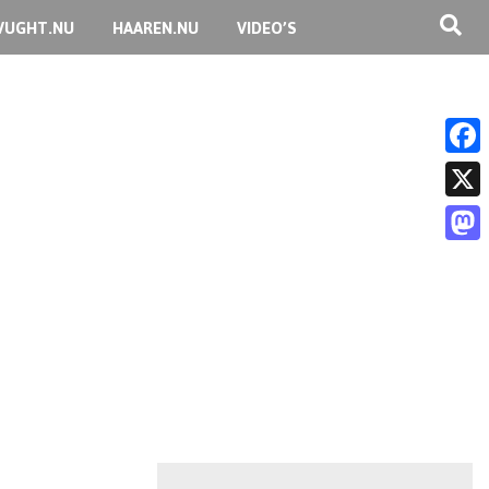
VUGHT.NU
HAAREN.NU
VIDEO’S
F
a
X
c
M
e
a
b
s
o
t
o
o
k
d
o