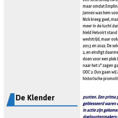
maar omdat Emplina 
Jannes was hem voor
Nick kreeg geel, ma
meer in de lucht da
hield Helvoirt stan
wedstrijd, maar ook 
2013 en 2022. De se
2, en eindigt daarme
doen voor een plek 
e
naar het 1
zagen ga
ODC 2. Dus gaan wij 
historische promoti
De Klender
punten. Een prima pr
geblesseerd waren en
in actie zijn gekome
doelpuntenmakers wa