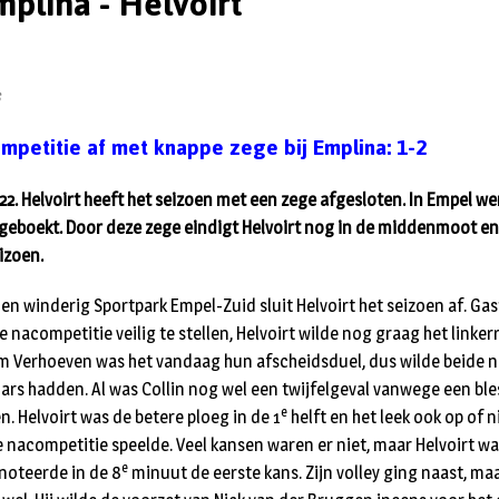
mplina - Helvoirt
s
competitie af met knappe zege bij Emplina: 1-2
022. Helvoirt heeft het seizoen met een zege afgesloten. In Empel w
 geboekt. Door deze zege eindigt Helvoirt nog in de middenmoot e
izoen.
en winderig Sportpark Empel-Zuid sluit Helvoirt het seizoen af. Ga
acompetitie veilig te stellen, Helvoirt wilde nog graag het linkerrij
m Verhoeven was het vandaag hun afscheidsduel, dus wilde beide n
mars hadden. Al was Collin nog wel een twijfelgeval vanwege een bl
e
n. Helvoirt was de betere ploeg in de 1
helft en het leek ook op of 
e nacompetitie speelde. Veel kansen waren er niet, maar Helvoirt w
e
 noteerde in de 8
minuut de eerste kans. Zijn volley ging naast, ma