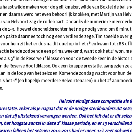
haast wilde maken voor de gelijkmaker, wilde van Boxtel de bal sn
 en daarna werd het even behoorlijk knokken, met Martijn van Helv
ar van Helvoort zag de rode kaart. Ondanks de numerieke meerderhe
n de 1-3. Hoewel de scheidsrechter het nog nodig vond om 8 minute
d en pakte daarmee toch nog een verdiende zege. Tim speelde overi
e
voor hem zit het er dus na dit duel op in het 1
en kwam tot 188 offi
e
lectie kende zodoende een prima weekend, want ook het 2
won, met
e
e
e als 3
in de Reserve 1
klasse en voor de tweede keer in de histor
in de Reserve Hoofdklasse. Ook een knappe prestatie, aangezien ze a
an in de loop van het seizoen. Komende zondag wacht voor hun de 
e
e
als het 1
(en hopelijk meerdere Helvoirtenaren) nu het 2
aanmoedig
e.
Helvoirt eindigt deze competitie als 8
estatie. Zeker als je nagaat dat er de nodige sterkhouders dit seiz
 dat zij uitstekend vervangen werden. Ook het feit dat er dit seizoe
e
n, het hoogste aantal in deze 2
klasse periode, en er 13 verschillen
ren (alleen het seizoen 2014-2015 had er meer, 14), zegt ook wel g