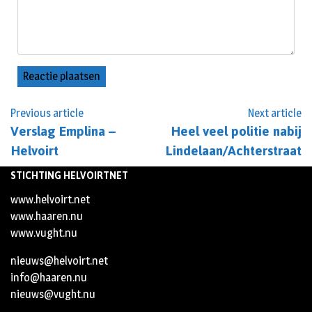
Previous article
Next article
Verslag Emplina –
Heel veel politie nabij
Helvoirt
Lindelaan/Achterstraat
STICHTING HELVOIRTNET
www.helvoirt.net
www.haaren.nu
www.vught.nu
nieuws@helvoirt.net
info@haaren.nu
nieuws@vught.nu