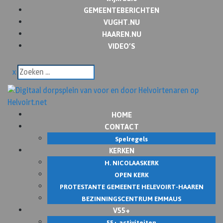
GEMEENTEBERICHTEN
VUGHT.NU
HAAREN.NU
VIDEO’S
x
HOME
CONTACT
Spelregels
KERKEN
H. NICOLAASKERK
OPEN KERK
PROTESTANTE GEMEENTE HELEVOIRT-HAAREN
BEZINNINGSCENTRUM EMMAUS
V55+
55+ activiteiten