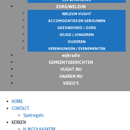
ZORG/WELZIJN
WELZIJN VUGHT
ACCOMODATIES EN GEBOUWEN
GEZONDHEID / ZORG
JEUGD / JONGEREN
OUDEREN
VERENIGINGEN / EVENEMENTEN
wijkradio
GEMEENTEBERICHTEN
VUGHT.NU
HAAREN.NU
VIDEO’S
HOME
CONTACT
Spelregels
KERKEN
H. NICOLAASKERK