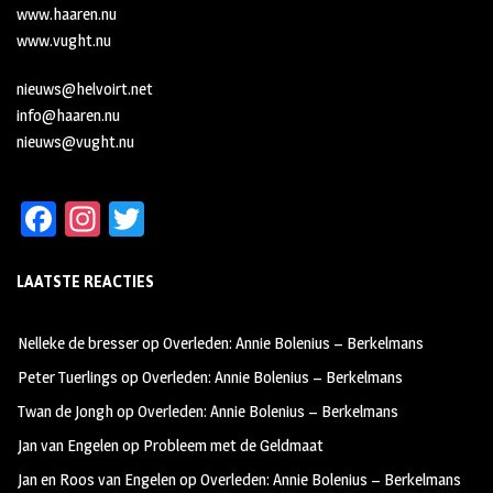
www.haaren.nu
www.vught.nu
nieuws@helvoirt.net
info@haaren.nu
nieuws@vught.nu
Fa
In
T
ce
st
wi
LAATSTE REACTIES
b
ag
tt
oo
ra
er
Nelleke de bresser
op
Overleden: Annie Bolenius – Berkelmans
k
m
Peter Tuerlings
op
Overleden: Annie Bolenius – Berkelmans
Twan de Jongh
op
Overleden: Annie Bolenius – Berkelmans
Jan van Engelen
op
Probleem met de Geldmaat
Jan en Roos van Engelen
op
Overleden: Annie Bolenius – Berkelmans