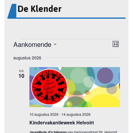
De Klender