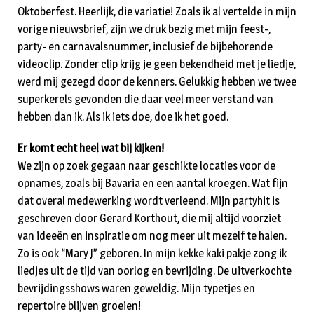
Oktoberfest. Heerlijk, die variatie! Zoals ik al vertelde in mijn
vorige nieuwsbrief, zijn we druk bezig met mijn feest-,
party- en carnavalsnummer, inclusief de bijbehorende
videoclip. Zonder clip krijg je geen bekendheid met je liedje,
werd mij gezegd door de kenners. Gelukkig hebben we twee
superkerels gevonden die daar veel meer verstand van
hebben dan ik. Als ik iets doe, doe ik het goed.
Er komt echt heel wat bij kijken!
We zijn op zoek gegaan naar geschikte locaties voor de
opnames, zoals bij Bavaria en een aantal kroegen. Wat fijn
dat overal medewerking wordt verleend. Mijn partyhit is
geschreven door Gerard Korthout, die mij altijd voorziet
van ideeën en inspiratie om nog meer uit mezelf te halen.
Zo is ook “Mary J” geboren. In mijn kekke kaki pakje zong ik
liedjes uit de tijd van oorlog en bevrijding. De uitverkochte
bevrijdingsshows waren geweldig. Mijn typetjes en
repertoire blijven groeien!