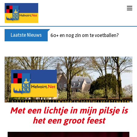
Laatste Nieuws
60+ en nog zin om te voetballen? Kom Wal
Met een lichtje in mijn pilsje is
het een groot feest