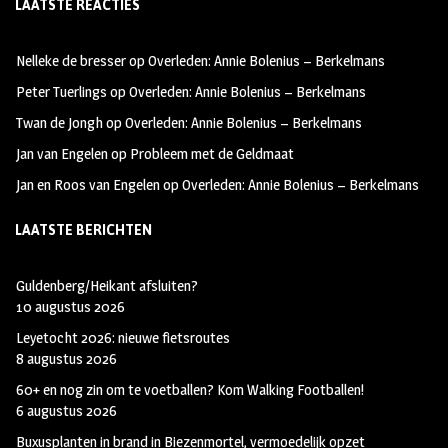
LAATSTE REACTIES
b
ag
tt
oo
ra
er
Nelleke de bresser
op
Overleden: Annie Bolenius – Berkelmans
k
m
Peter Tuerlings
op
Overleden: Annie Bolenius – Berkelmans
Twan de Jongh
op
Overleden: Annie Bolenius – Berkelmans
Jan van Engelen
op
Probleem met de Geldmaat
Jan en Roos van Engelen
op
Overleden: Annie Bolenius – Berkelmans
LAATSTE BERICHTEN
Guldenberg/Heikant afsluiten?
10 augustus 2026
Leyetocht 2026: nieuwe fietsroutes
8 augustus 2026
60+ en nog zin om te voetballen? Kom Walking Footballen!
6 augustus 2026
Buxusplanten in brand in Biezenmortel, vermoedelijk opzet