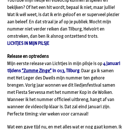
YouTube mijn liedje en videoclip kunnen afspelen en
bekijken? Of het een hit wordt, bepaal ik niet, maar jullie!
Wat ik wél weet, is dat ik erin geloof en er superveel plezier
aan beleef. En dat straal je af op je publiek. Mocht mijn
nummer niet verder reiken dan Tilburg, Helvoirt en
omstreken, dan ben ik alsnog ontzettend trots.
LICHTJES IN MIJN PILSJE
Release en optredens
Mijn eerste release van Lichtjes in mijn pilsje is op
4 januari
tijdens
“Zumme Zinge”
in 013, Tilburg
.
Daar ga ik samen
met Het Leger des Dweils mijn nummer ten gehore
brengen. Vorig jaar wonnen we dit liedjesfestival samen
met Fiesta Servessa met het nummer Kop in de Wolken.
Wanneer ik het nummer officieel uitbreng, hangt af van
wanneer de videoclip klaar is. Dat zal eind januari zijn.
Perfecte timing: vier weken voor carnaval!
Wat een gave tijd nu, en met alles wat er nog gaat komen. Ik