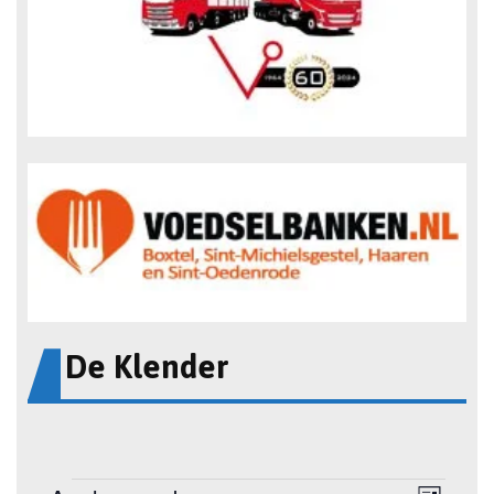
De Klender