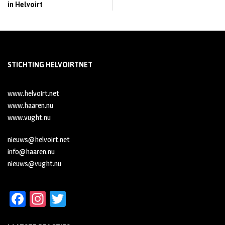
in Helvoirt
STICHTING HELVOIRTNET
www.helvoirt.net
www.haaren.nu
www.vught.nu
nieuws@helvoirt.net
info@haaren.nu
nieuws@vught.nu
Fa
In
T
ce
st
wi