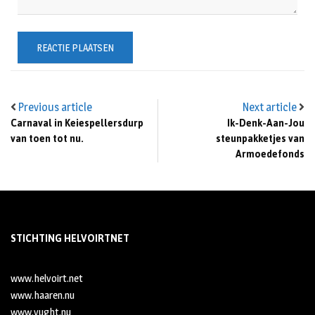
Previous article
Next article
Carnaval in Keiespellersdurp
Ik-Denk-Aan-Jou
van toen tot nu.
steunpakketjes van
Armoedefonds
STICHTING HELVOIRTNET
www.helvoirt.net
www.haaren.nu
www.vught.nu