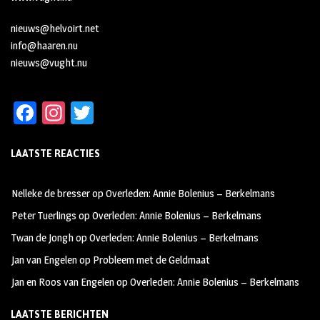
nieuws@helvoirt.net
info@haaren.nu
nieuws@vught.nu
Fa
In
T
ce
st
wi
LAATSTE REACTIES
b
ag
tt
oo
ra
er
Nelleke de bresser
op
Overleden: Annie Bolenius – Berkelmans
k
m
Peter Tuerlings
op
Overleden: Annie Bolenius – Berkelmans
Twan de Jongh
op
Overleden: Annie Bolenius – Berkelmans
Jan van Engelen
op
Probleem met de Geldmaat
Jan en Roos van Engelen
op
Overleden: Annie Bolenius – Berkelmans
LAATSTE BERICHTEN