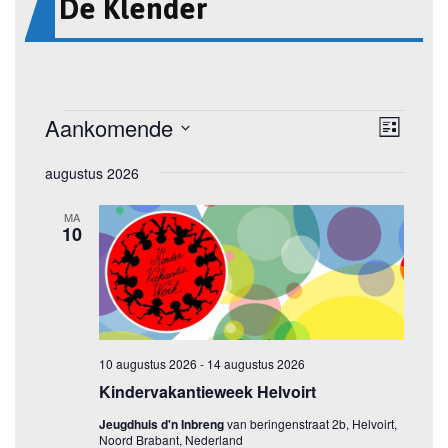
De Klender