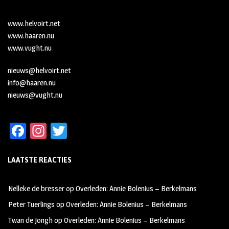
www.helvoirt.net
www.haaren.nu
www.vught.nu
nieuws@helvoirt.net
info@haaren.nu
nieuws@vught.nu
Fa
In
T
ce
st
wi
LAATSTE REACTIES
b
ag
tt
oo
ra
er
Nelleke de bresser
op
Overleden: Annie Bolenius – Berkelmans
k
m
Peter Tuerlings
op
Overleden: Annie Bolenius – Berkelmans
Twan de Jongh
op
Overleden: Annie Bolenius – Berkelmans