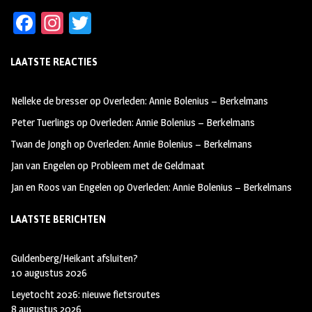
Fa
In
T
ce
st
wi
LAATSTE REACTIES
b
ag
tt
oo
ra
er
Nelleke de bresser
op
Overleden: Annie Bolenius – Berkelmans
k
m
Peter Tuerlings
op
Overleden: Annie Bolenius – Berkelmans
Twan de Jongh
op
Overleden: Annie Bolenius – Berkelmans
Jan van Engelen
op
Probleem met de Geldmaat
Jan en Roos van Engelen
op
Overleden: Annie Bolenius – Berkelmans
LAATSTE BERICHTEN
Guldenberg/Heikant afsluiten?
10 augustus 2026
Leyetocht 2026: nieuwe fietsroutes
8 augustus 2026