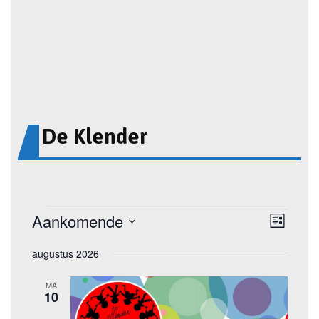
De Klender