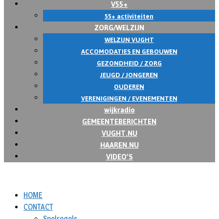
V55+
55+ activiteiten
ZORG/WELZIJN
WELZIJN VUGHT
ACCOMODATIES EN GEBOUWEN
GEZONDHEID / ZORG
JEUGD / JONGEREN
OUDEREN
VERENIGINGEN / EVENEMENTEN
wijkradio
GEMEENTEBERICHTEN
VUGHT.NU
HAAREN.NU
VIDEO’S
HOME
CONTACT
Spelregels