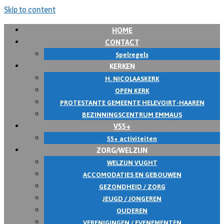
Skip to content
HOME
CONTACT
Spelregels
KERKEN
H. NICOLAASKERK
OPEN KERK
PROTESTANTE GEMEENTE HELEVOIRT-HAAREN
BEZINNINGSCENTRUM EMMAUS
V55+
55+ activiteiten
ZORG/WELZIJN
WELZIJN VUGHT
ACCOMODATIES EN GEBOUWEN
GEZONDHEID / ZORG
JEUGD / JONGEREN
OUDEREN
VERENIGINGEN / EVENEMENTEN