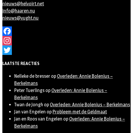
nieuws@helvoirt.net
info@haaren.nu
nieuws@vught.nu
Facebook
Instagram
Twitter
LAATSTE REACTIES
Nelleke de bresser
op
Overleden: Annie Bolenius –
Berkelmans
Peter Tuerlings
op
Overleden: Annie Bolenius –
Berkelmans
Twan de Jongh
op
Overleden: Annie Bolenius – Berkelmans
Jan van Engelen
op
Probleem met de Geldmaat
Jan en Roos van Engelen
op
Overleden: Annie Bolenius –
Berkelmans