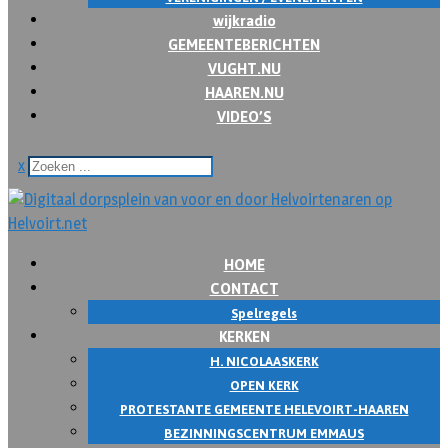
wijkradio
GEMEENTEBERICHTEN
VUGHT.NU
HAAREN.NU
VIDEO’S
x
HOME
CONTACT
Spelregels
KERKEN
H. NICOLAASKERK
OPEN KERK
PROTESTANTE GEMEENTE HELEVOIRT-HAAREN
BEZINNINGSCENTRUM EMMAUS