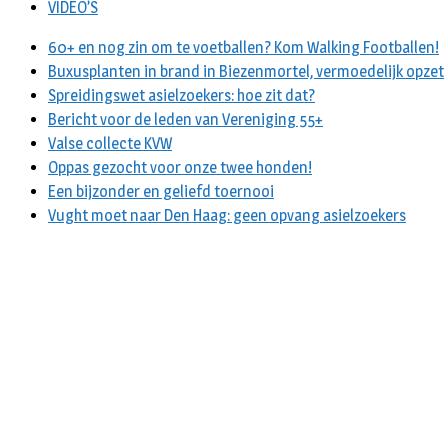
VIDEO’S
60+ en nog zin om te voetballen? Kom Walking Footballen!
Buxusplanten in brand in Biezenmortel, vermoedelijk opzet
Spreidingswet asielzoekers: hoe zit dat?
Bericht voor de leden van Vereniging 55+
Valse collecte KVW
Oppas gezocht voor onze twee honden!
Een bijzonder en geliefd toernooi
Vught moet naar Den Haag: geen opvang asielzoekers