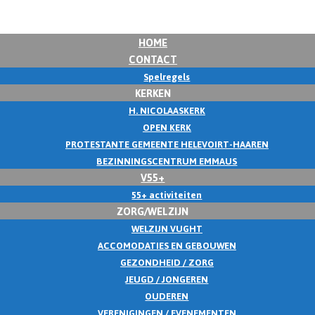
HOME
CONTACT
Spelregels
KERKEN
H. NICOLAASKERK
OPEN KERK
PROTESTANTE GEMEENTE HELEVOIRT-HAAREN
BEZINNINGSCENTRUM EMMAUS
V55+
55+ activiteiten
ZORG/WELZIJN
WELZIJN VUGHT
ACCOMODATIES EN GEBOUWEN
GEZONDHEID / ZORG
JEUGD / JONGEREN
OUDEREN
VERENIGINGEN / EVENEMENTEN