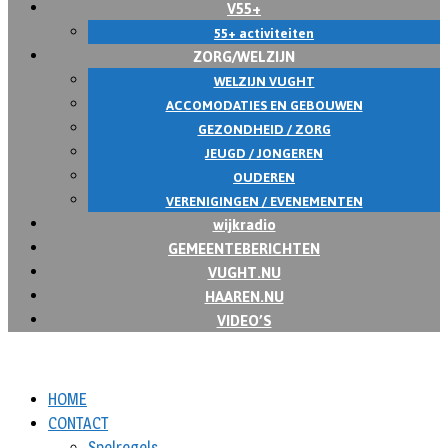
V55+
55+ activiteiten
ZORG/WELZIJN
WELZIJN VUGHT
ACCOMODATIES EN GEBOUWEN
GEZONDHEID / ZORG
JEUGD / JONGEREN
OUDEREN
VERENIGINGEN / EVENEMENTEN
wijkradio
GEMEENTEBERICHTEN
VUGHT.NU
HAAREN.NU
VIDEO’S
HOME
CONTACT
Spelregels