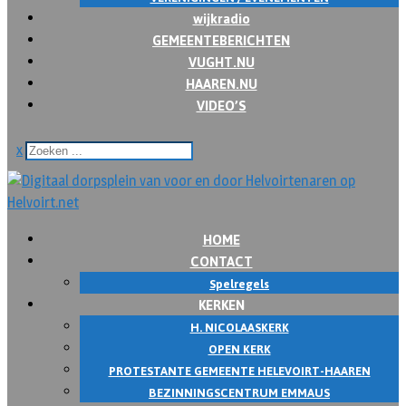
wijkradio
GEMEENTEBERICHTEN
VUGHT.NU
HAAREN.NU
VIDEO’S
x
HOME
CONTACT
Spelregels
KERKEN
H. NICOLAASKERK
OPEN KERK
PROTESTANTE GEMEENTE HELEVOIRT-HAAREN
BEZINNINGSCENTRUM EMMAUS