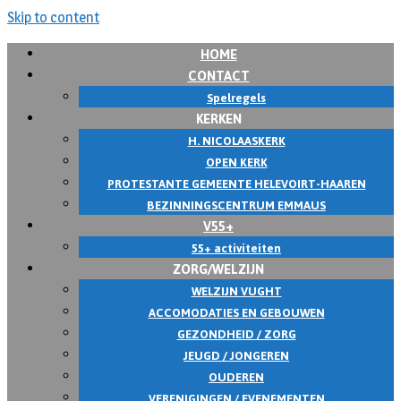
Skip to content
HOME
CONTACT
Spelregels
KERKEN
H. NICOLAASKERK
OPEN KERK
PROTESTANTE GEMEENTE HELEVOIRT-HAAREN
BEZINNINGSCENTRUM EMMAUS
V55+
55+ activiteiten
ZORG/WELZIJN
WELZIJN VUGHT
ACCOMODATIES EN GEBOUWEN
GEZONDHEID / ZORG
JEUGD / JONGEREN
OUDEREN
VERENIGINGEN / EVENEMENTEN