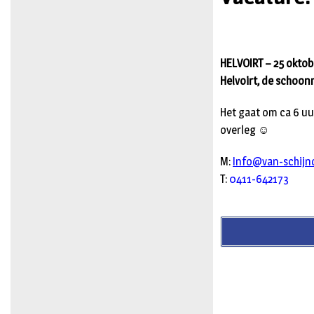
HELVOIRT – 25 oktobe
Helvoirt, de schoo
Het gaat om ca 6 uur
overleg ☺
M:
Info@van-schijnd
T:
0411-642173