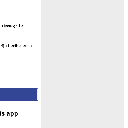
n
trieweg 1 te
ijn flexibel en in
is app