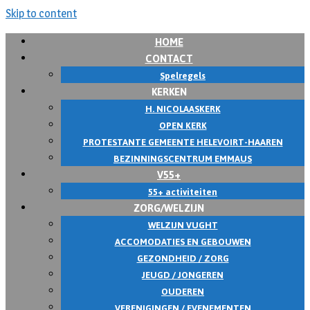
Skip to content
HOME
CONTACT
Spelregels
KERKEN
H. NICOLAASKERK
OPEN KERK
PROTESTANTE GEMEENTE HELEVOIRT-HAAREN
BEZINNINGSCENTRUM EMMAUS
V55+
55+ activiteiten
ZORG/WELZIJN
WELZIJN VUGHT
ACCOMODATIES EN GEBOUWEN
GEZONDHEID / ZORG
JEUGD / JONGEREN
OUDEREN
VERENIGINGEN / EVENEMENTEN