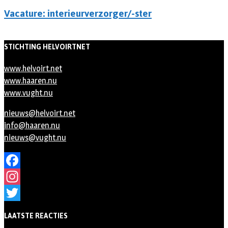
Vacature: interieurverzorger/-ster
STICHTING HELVOIRTNET
www.helvoirt.net
www.haaren.nu
www.vught.nu
nieuws@helvoirt.net
info@haaren.nu
nieuws@vught.nu
Facebook
Instagram
Twitter
LAATSTE REACTIES