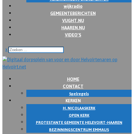
wijkradio
GEMEENTEBERICHTEN
VUGHT.NU
HAAREN.NU
VIDEO’S
x
HOME
CONTACT
Spelregels
KERKEN
H. NICOLAASKERK
OPEN KERK
PROTESTANTE GEMEENTE HELEVOIRT-HAAREN
BEZINNINGSCENTRUM EMMAUS