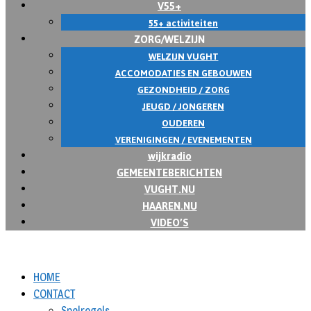
V55+
55+ activiteiten
ZORG/WELZIJN
WELZIJN VUGHT
ACCOMODATIES EN GEBOUWEN
GEZONDHEID / ZORG
JEUGD / JONGEREN
OUDEREN
VERENIGINGEN / EVENEMENTEN
wijkradio
GEMEENTEBERICHTEN
VUGHT.NU
HAAREN.NU
VIDEO’S
HOME
CONTACT
Spelregels