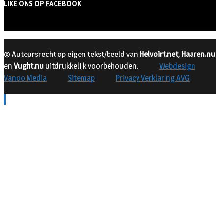
LIKE ONS OP FACEBOOK!
© Auteursrecht op eigen tekst/beeld van
Helvoirt.net
,
Haaren.nu
en
Vught.nu
uitdrukkelijk voorbehouden.
Webdesign
Vanoo Media
Sitemap
Privacy Verklaring AVG