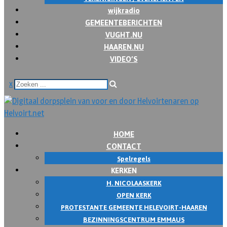
wijkradio
GEMEENTEBERICHTEN
VUGHT.NU
HAAREN.NU
VIDEO’S
x
HOME
CONTACT
Spelregels
KERKEN
H. NICOLAASKERK
OPEN KERK
PROTESTANTE GEMEENTE HELEVOIRT-HAAREN
BEZINNINGSCENTRUM EMMAUS