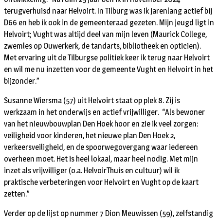
terugverhuisd naar Helvoirt. In Tilburg was ik jarenlang actief bij
D66 en heb ik ook in de gemeenteraad gezeten. Mijn jeugd ligt in
Helvoirt; Vught was altijd deel van mijn leven (Maurick College,
zwemles op Ouwerkerk, de tandarts, bibliotheek en opticien).
Met ervaring uit de Tilburgse politiek keer ik terug naar Helvoirt
en wil me nu inzetten voor de gemeente Vught en Helvoirt in het
bijzonder.”
Susanne Wiersma (57) uit Helvoirt staat op plek 8. Zij is
werkzaam in het onderwijs en actief vrijwilliger. “Als bewoner
van het nieuwbouwplan Den Hoek hoor en zie ik veel zorgen:
veiligheid voor kinderen, het nieuwe plan Den Hoek 2,
verkeersveiligheid, en de spoorwegovergang waar iedereen
overheen moet. Het is heel lokaal, maar heel nodig. Met mijn
inzet als vrijwilliger (o.a. HelvoirThuis en cultuur) wil ik
praktische verbeteringen voor Helvoirt en Vught op de kaart
zetten.”
Verder op de lijst op nummer 7 Dion Meuwissen (59), zelfstandig