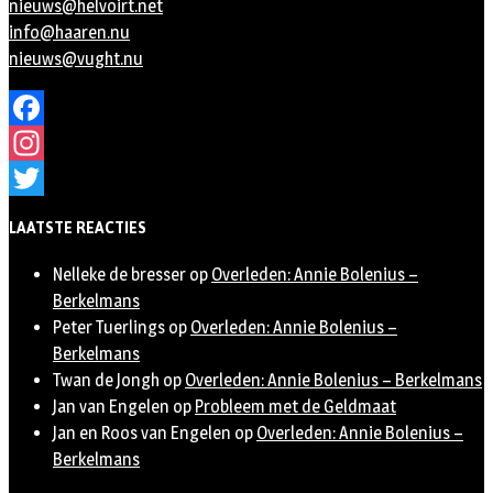
nieuws@helvoirt.net
info@haaren.nu
nieuws@vught.nu
Facebook
Instagram
Twitter
LAATSTE REACTIES
Nelleke de bresser
op
Overleden: Annie Bolenius –
Berkelmans
Peter Tuerlings
op
Overleden: Annie Bolenius –
Berkelmans
Twan de Jongh
op
Overleden: Annie Bolenius – Berkelmans
Jan van Engelen
op
Probleem met de Geldmaat
Jan en Roos van Engelen
op
Overleden: Annie Bolenius –
Berkelmans