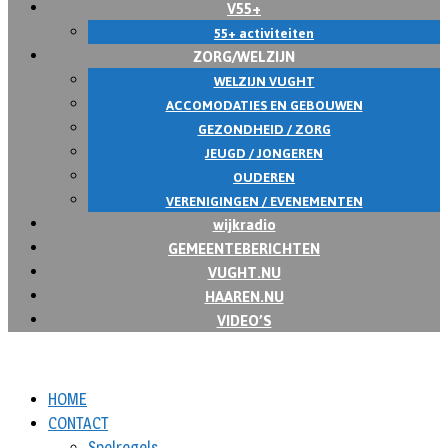
V55+
55+ activiteiten
ZORG/WELZIJN
WELZIJN VUGHT
ACCOMODATIES EN GEBOUWEN
GEZONDHEID / ZORG
JEUGD / JONGEREN
OUDEREN
VERENIGINGEN / EVENEMENTEN
wijkradio
GEMEENTEBERICHTEN
VUGHT.NU
HAAREN.NU
VIDEO’S
HOME
CONTACT
Spelregels