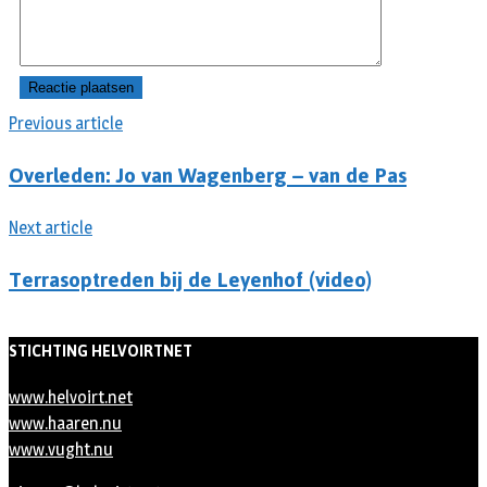
Previous article
Overleden: Jo van Wagenberg – van de Pas
Next article
Terrasoptreden bij de Leyenhof (video)
STICHTING HELVOIRTNET
www.helvoirt.net
www.haaren.nu
www.vught.nu