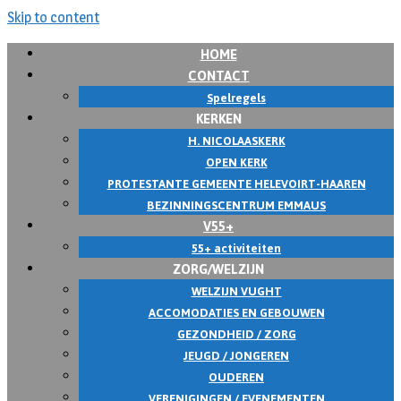
Skip to content
HOME
CONTACT
Spelregels
KERKEN
H. NICOLAASKERK
OPEN KERK
PROTESTANTE GEMEENTE HELEVOIRT-HAAREN
BEZINNINGSCENTRUM EMMAUS
V55+
55+ activiteiten
ZORG/WELZIJN
WELZIJN VUGHT
ACCOMODATIES EN GEBOUWEN
GEZONDHEID / ZORG
JEUGD / JONGEREN
OUDEREN
VERENIGINGEN / EVENEMENTEN