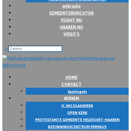
wijkradio
GEMEENTEBERICHTEN
VUGHT.NU
HAAREN.NU
VIDEO’S
x
HOME
CONTACT
Spelregels
KERKEN
H. NICOLAASKERK
OPEN KERK
PROTESTANTE GEMEENTE HELEVOIRT-HAAREN
BEZINNINGSCENTRUM EMMAUS