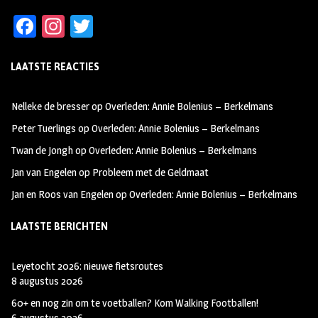
Fa
In
T
ce
st
wi
LAATSTE REACTIES
b
ag
tt
oo
ra
er
Nelleke de bresser
op
Overleden: Annie Bolenius – Berkelmans
k
m
Peter Tuerlings
op
Overleden: Annie Bolenius – Berkelmans
Twan de Jongh
op
Overleden: Annie Bolenius – Berkelmans
Jan van Engelen
op
Probleem met de Geldmaat
Jan en Roos van Engelen
op
Overleden: Annie Bolenius – Berkelmans
LAATSTE BERICHTEN
Leyetocht 2026: nieuwe fietsroutes
8 augustus 2026
60+ en nog zin om te voetballen? Kom Walking Footballen!
6 augustus 2026