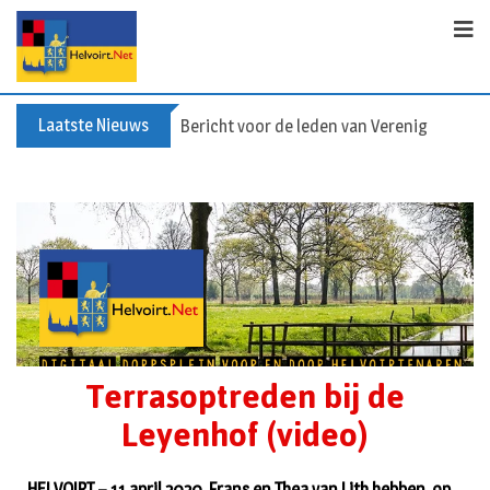
Laatste Nieuws
Valse collecte KVW
Terrasoptreden bij de
Leyenhof (video)
HELVOIRT – 11 april 2020. Frans en Thea van Lith hebben, op