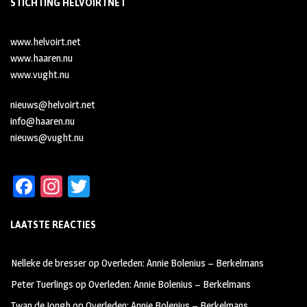
STICHTING HELVOIRTNET
www.helvoirt.net
www.haaren.nu
www.vught.nu
nieuws@helvoirt.net
info@haaren.nu
nieuws@vught.nu
Fa
In
T
ce
st
wi
LAATSTE REACTIES
b
ag
tt
oo
ra
er
Nelleke de bresser
op
Overleden: Annie Bolenius – Berkelmans
k
m
Peter Tuerlings
op
Overleden: Annie Bolenius – Berkelmans
Twan de Jongh
op
Overleden: Annie Bolenius – Berkelmans