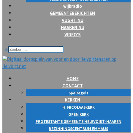
wijkradio
GEMEENTEBERICHTEN
VUGHT.NU
HAAREN.NU
VIDEO’S
x
HOME
CONTACT
Spelregels
KERKEN
H. NICOLAASKERK
OPEN KERK
PROTESTANTE GEMEENTE HELEVOIRT-HAAREN
BEZINNINGSCENTRUM EMMAUS