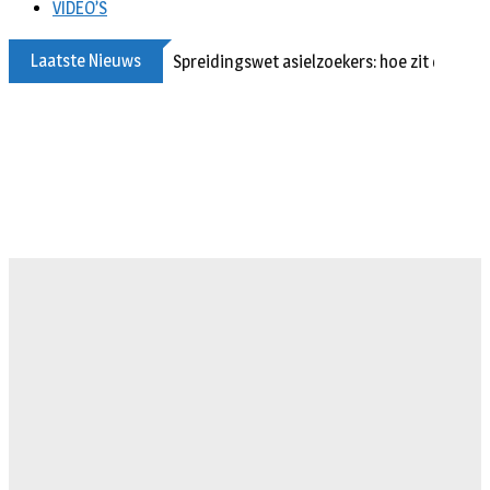
VIDEO’S
Laatste Nieuws
Spreidingswet asielzoekers: hoe zit dat?