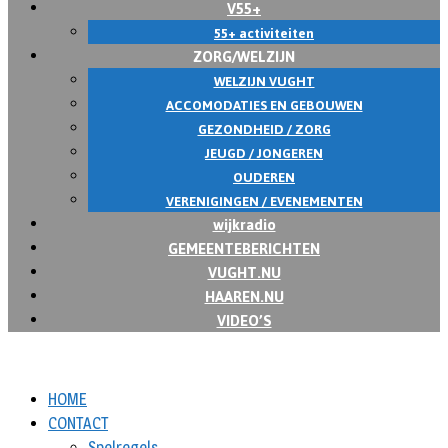
V55+
55+ activiteiten
ZORG/WELZIJN
WELZIJN VUGHT
ACCOMODATIES EN GEBOUWEN
GEZONDHEID / ZORG
JEUGD / JONGEREN
OUDEREN
VERENIGINGEN / EVENEMENTEN
wijkradio
GEMEENTEBERICHTEN
VUGHT.NU
HAAREN.NU
VIDEO’S
HOME
CONTACT
Spelregels