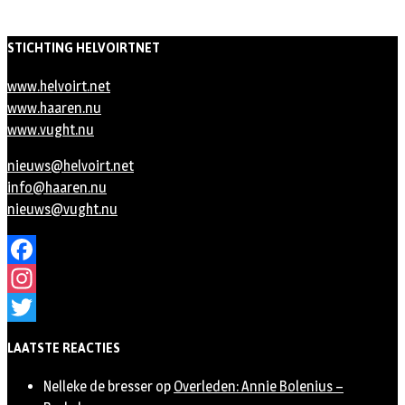
STICHTING HELVOIRTNET
www.helvoirt.net
www.haaren.nu
www.vught.nu
nieuws@helvoirt.net
info@haaren.nu
nieuws@vught.nu
Facebook
Instagram
Twitter
LAATSTE REACTIES
Nelleke de bresser
op
Overleden: Annie Bolenius –