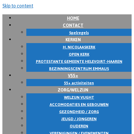
Skip to content
HOME
CONTACT
Spelregels
KERKEN
H. NICOLAASKERK
OPEN KERK
PROTESTANTE GEMEENTE HELEVOIRT-HAAREN
BEZINNINGSCENTRUM EMMAUS
V55+
55+ activiteiten
ZORG/WELZIJN
WELZIJN VUGHT
ACCOMODATIES EN GEBOUWEN
GEZONDHEID / ZORG
JEUGD / JONGEREN
OUDEREN
VERENIGINGEN / EVENEMENTEN