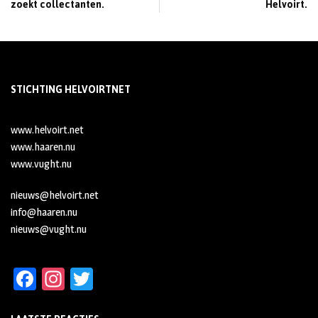
zoekt collectanten.
Helvoirt.
STICHTING HELVOIRTNET
www.helvoirt.net
www.haaren.nu
www.vught.nu
nieuws@helvoirt.net
info@haaren.nu
nieuws@vught.nu
Fa
In
T
ce
st
wi