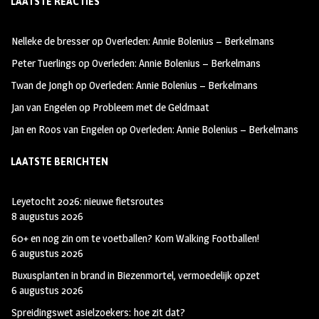
LAATSTE REACTIES
b
ag
tt
oo
ra
er
Nelleke de bresser
op
Overleden: Annie Bolenius – Berkelmans
k
m
Peter Tuerlings
op
Overleden: Annie Bolenius – Berkelmans
Twan de Jongh
op
Overleden: Annie Bolenius – Berkelmans
Jan van Engelen
op
Probleem met de Geldmaat
Jan en Roos van Engelen
op
Overleden: Annie Bolenius – Berkelmans
LAATSTE BERICHTEN
Leyetocht 2026: nieuwe fietsroutes
8 augustus 2026
60+ en nog zin om te voetballen? Kom Walking Footballen!
6 augustus 2026
Buxusplanten in brand in Biezenmortel, vermoedelijk opzet
6 augustus 2026
Spreidingswet asielzoekers: hoe zit dat?