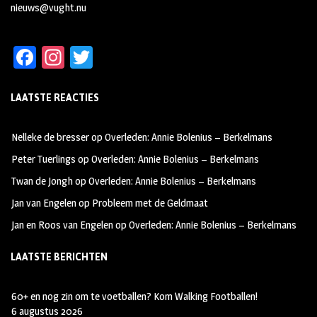
nieuws@vught.nu
Fa
In
T
ce
st
wi
LAATSTE REACTIES
b
ag
tt
oo
ra
er
Nelleke de bresser
op
Overleden: Annie Bolenius – Berkelmans
k
m
Peter Tuerlings
op
Overleden: Annie Bolenius – Berkelmans
Twan de Jongh
op
Overleden: Annie Bolenius – Berkelmans
Jan van Engelen
op
Probleem met de Geldmaat
Jan en Roos van Engelen
op
Overleden: Annie Bolenius – Berkelmans
LAATSTE BERICHTEN
60+ en nog zin om te voetballen? Kom Walking Footballen!
6 augustus 2026