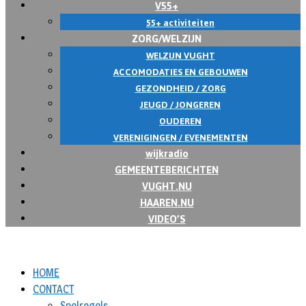
V55+
55+ activiteiten
ZORG/WELZIJN
WELZIJN VUGHT
ACCOMODATIES EN GEBOUWEN
GEZONDHEID / ZORG
JEUGD / JONGEREN
OUDEREN
VERENIGINGEN / EVENEMENTEN
wijkradio
GEMEENTEBERICHTEN
VUGHT.NU
HAAREN.NU
VIDEO’S
HOME
CONTACT
Spelregels