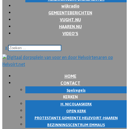
wijkradio
GEMEENTEBERICHTEN
VUGHT.NU
HAAREN.NU
VIDEO’S
x
HOME
CONTACT
Spelregels
KERKEN
H. NICOLAASKERK
OPEN KERK
PROTESTANTE GEMEENTE HELEVOIRT-HAAREN
BEZINNINGSCENTRUM EMMAUS