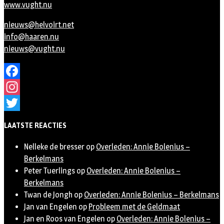
www.vught.nu
nieuws@helvoirt.net
info@haaren.nu
nieuws@vught.nu
Facebook
Instagram
Twitter
LAATSTE REACTIES
Nelleke de bresser
op
Overleden: Annie Bolenius –
Berkelmans
Peter Tuerlings
op
Overleden: Annie Bolenius –
Berkelmans
Twan de Jongh
op
Overleden: Annie Bolenius – Berkelmans
Jan van Engelen
op
Probleem met de Geldmaat
Jan en Roos van Engelen
op
Overleden: Annie Bolenius –