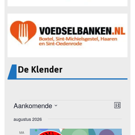
De Klender