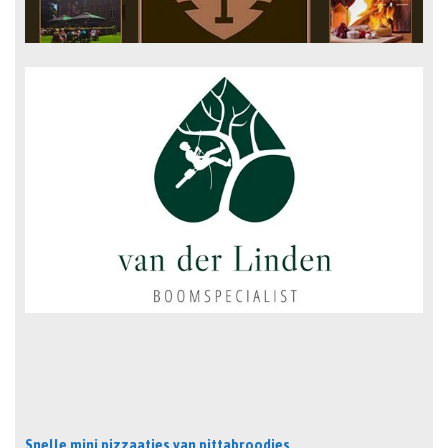
Snelle mini pizzaatjes van pittabroodjes