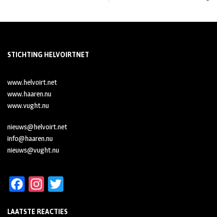
STICHTING HELVOIRTNET
www.helvoirt.net
www.haaren.nu
www.vught.nu
nieuws@helvoirt.net
info@haaren.nu
nieuws@vught.nu
Fa
In
T
ce
st
wi
LAATSTE REACTIES
b
ag
tt