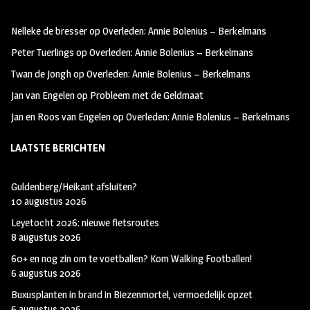
oo
ra
er
Nelleke de bresser
op
Overleden: Annie Bolenius – Berkelmans
k
m
Peter Tuerlings
op
Overleden: Annie Bolenius – Berkelmans
Twan de Jongh
op
Overleden: Annie Bolenius – Berkelmans
Jan van Engelen
op
Probleem met de Geldmaat
Jan en Roos van Engelen
op
Overleden: Annie Bolenius – Berkelmans
LAATSTE BERICHTEN
Guldenberg/Heikant afsluiten?
10 augustus 2026
Leyetocht 2026: nieuwe fietsroutes
8 augustus 2026
60+ en nog zin om te voetballen? Kom Walking Footballen!
6 augustus 2026
Buxusplanten in brand in Biezenmortel, vermoedelijk opzet
6 augustus 2026