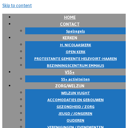
Skip to content
HOME
CONTACT
Spelregels
KERKEN
H. NICOLAASKERK
OPEN KERK
PROTESTANTE GEMEENTE HELEVOIRT-HAAREN
BEZINNINGSCENTRUM EMMAUS
V55+
55+ activiteiten
ZORG/WELZIJN
WELZIJN VUGHT
ACCOMODATIES EN GEBOUWEN
GEZONDHEID / ZORG
JEUGD / JONGEREN
OUDEREN
VERENIGINGEN / EVENEMENTEN