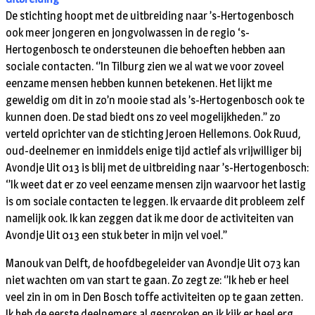
De stichting hoopt met de uitbreiding naar ’s-Hertogenbosch
ook meer jongeren en jongvolwassen in de regio ‘s-
Hertogenbosch te ondersteunen die behoeften hebben aan
sociale contacten. ‘’In Tilburg zien we al wat we voor zoveel
eenzame mensen hebben kunnen betekenen. Het lijkt me
geweldig om dit in zo’n mooie stad als ’s-Hertogenbosch ook te
kunnen doen. De stad biedt ons zo veel mogelijkheden.’’ zo
verteld oprichter van de stichting Jeroen Hellemons. Ook Ruud,
oud-deelnemer en inmiddels enige tijd actief als vrijwilliger bij
Avondje Uit 013 is blij met de uitbreiding naar ’s-Hertogenbosch:
‘’Ik weet dat er zo veel eenzame mensen zijn waarvoor het lastig
is om sociale contacten te leggen. Ik ervaarde dit probleem zelf
namelijk ook. Ik kan zeggen dat ik me door de activiteiten van
Avondje Uit 013 een stuk beter in mijn vel voel.’’
Manouk van Delft, de hoofdbegeleider van Avondje Uit 073 kan
niet wachten om van start te gaan. Zo zegt ze: ‘’Ik heb er heel
veel zin in om in Den Bosch toffe activiteiten op te gaan zetten.
Ik heb de eerste deelnemers al gesproken en ik kijk er heel erg