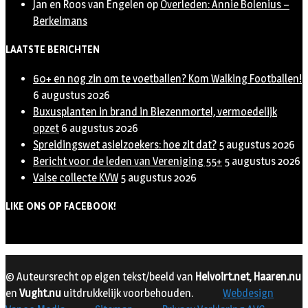
Jan en Roos van Engelen
op
Overleden: Annie Bolenius –
Berkelmans
LAATSTE BERICHTEN
60+ en nog zin om te voetballen? Kom Walking Footballen!
6 augustus 2026
Buxusplanten in brand in Biezenmortel, vermoedelijk
opzet
6 augustus 2026
Spreidingswet asielzoekers: hoe zit dat?
5 augustus 2026
Bericht voor de leden van Vereniging 55+
5 augustus 2026
Valse collecte KVW
5 augustus 2026
LIKE ONS OP FACEBOOK!
© Auteursrecht op eigen tekst/beeld van
Helvoirt.net
,
Haaren.nu
en
Vught.nu
uitdrukkelijk voorbehouden.
Webdesign