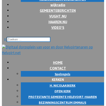
wijkradio
GEMEENTEBERICHTEN
VUGHT.NU
HAAREN.NU
VIDEO’S
x
HOME
CONTACT
Spelregels
KERKEN
H. NICOLAASKERK
OPEN KERK
PROTESTANTE GEMEENTE HELEVOIRT-HAAREN
BEZINNINGSCENTRUM EMMAUS