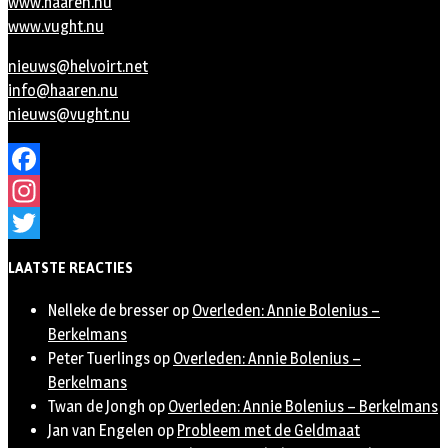
www.haaren.nu
www.vught.nu
nieuws@helvoirt.net
info@haaren.nu
nieuws@vught.nu
Facebook
Instagram
Twitter
LAATSTE REACTIES
Nelleke de bresser
op
Overleden: Annie Bolenius –
Berkelmans
Peter Tuerlings
op
Overleden: Annie Bolenius –
Berkelmans
Twan de Jongh
op
Overleden: Annie Bolenius – Berkelmans
Jan van Engelen
op
Probleem met de Geldmaat