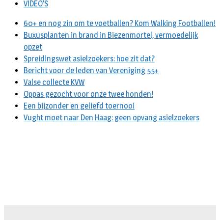
VIDEO’S
60+ en nog zin om te voetballen? Kom Walking Footballen!
Buxusplanten in brand in Biezenmortel, vermoedelijk
opzet
Spreidingswet asielzoekers: hoe zit dat?
Bericht voor de leden van Vereniging 55+
Valse collecte KVW
Oppas gezocht voor onze twee honden!
Een bijzonder en geliefd toernooi
Vught moet naar Den Haag: geen opvang asielzoekers