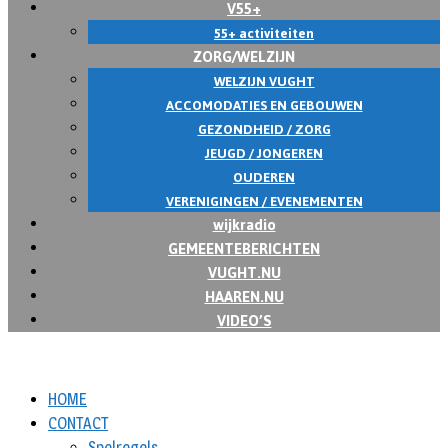
V55+
55+ activiteiten
ZORG/WELZIJN
WELZIJN VUGHT
ACCOMODATIES EN GEBOUWEN
GEZONDHEID / ZORG
JEUGD / JONGEREN
OUDEREN
VERENIGINGEN / EVENEMENTEN
wijkradio
GEMEENTEBERICHTEN
VUGHT.NU
HAAREN.NU
VIDEO’S
HOME
CONTACT
Spelregels