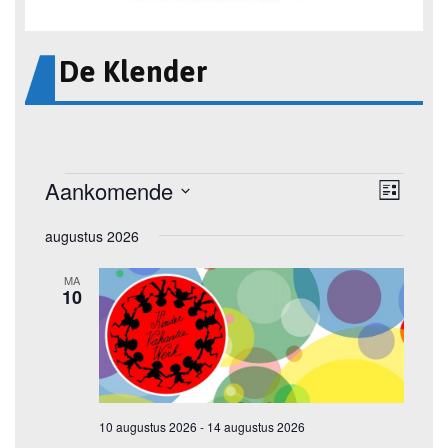
De Klender