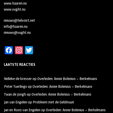
www.haaren.nu
www.vught.nu
nieuws@helvoirt.net
info@haaren.nu
nieuws@vught.nu
Fa
In
T
ce
st
wi
LAATSTE REACTIES
b
ag
tt
oo
ra
er
Nelleke de bresser
op
Overleden: Annie Bolenius – Berkelmans
k
m
Peter Tuerlings
op
Overleden: Annie Bolenius – Berkelmans
Twan de Jongh
op
Overleden: Annie Bolenius – Berkelmans
Jan van Engelen
op
Probleem met de Geldmaat
Jan en Roos van Engelen
op
Overleden: Annie Bolenius – Berkelmans