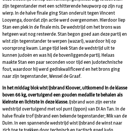
zijn tegenstander met een schitterende heupworp op zijn rug
wierp. In de halve finale ging Stan onderuit tegen Vincent
Looyenga, doordat zijn actie werd overgenomen. Hierdoor liep
Stan een plek in de finale mis. De wedstrijd om het brons was
hetgeen wat nog resteerde. Stan begon goed aan deze partij en
wist zijn tegenstander te werpen (wazari), waardoor hij op
voorsprong kwam. Lange tijd leek Stan de wedstrijd uit te
kunnen judoën en was hij de bovenliggende partij. Helaas
maakte Stan een paar seconden voor tijd een judotechnische
fout, waardoor hij werd gediskwalificeerd en het brons ging
naar zijn tegenstander, Wessel de Graaf.
In het middag blok wist IJsbrand Kloover, uitkomend in de klasse
boven 66 kg, overtuigend een gouden medaille te behalen als
kleinste en lichtste in deze klasse.
IJsbrand won zijn eerste
wedstrijd overtuigend met vol punt (ippon) van Di An Tan. In de
halve finale trof IJsbrand een bekende tegenstander; Mik van de
Duim. In een spannende wedstrijd wist IJsbrand de winst naar
zich toe te trekken door technisch en tactisch goed judo.