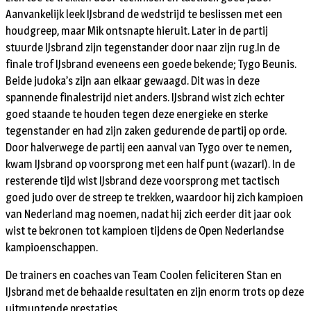
Aanvankelijk leek IJsbrand de wedstrijd te beslissen met een
houdgreep, maar Mik ontsnapte hieruit. Later in de partij
stuurde IJsbrand zijn tegenstander door naar zijn rug.In de
finale trof IJsbrand eveneens een goede bekende; Tygo Beunis.
Beide judoka’s zijn aan elkaar gewaagd. Dit was in deze
spannende finalestrijd niet anders. IJsbrand wist zich echter
goed staande te houden tegen deze energieke en sterke
tegenstander en had zijn zaken gedurende de partij op orde.
Door halverwege de partij een aanval van Tygo over te nemen,
kwam IJsbrand op voorsprong met een half punt (wazarI). In de
resterende tijd wist IJsbrand deze voorsprong met tactisch
goed judo over de streep te trekken, waardoor hij zich kampioen
van Nederland mag noemen, nadat hij zich eerder dit jaar ook
wist te bekronen tot kampioen tijdens de Open Nederlandse
kampioenschappen.
De trainers en coaches van Team Coolen feliciteren Stan en
IJsbrand met de behaalde resultaten en zijn enorm trots op deze
uitmuntende prestaties