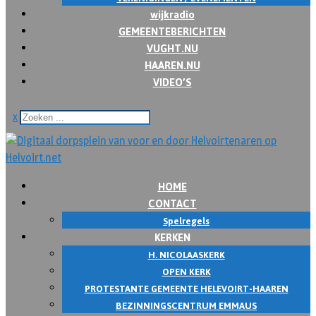
wijkradio
GEMEENTEBERICHTEN
VUGHT.NU
HAAREN.NU
VIDEO’S
x
HOME
CONTACT
Spelregels
KERKEN
H. NICOLAASKERK
OPEN KERK
PROTESTANTE GEMEENTE HELEVOIRT-HAAREN
BEZINNINGSCENTRUM EMMAUS