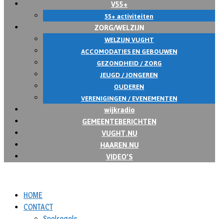
V55+
55+ activiteiten
ZORG/WELZIJN
WELZIJN VUGHT
ACCOMODATIES EN GEBOUWEN
GEZONDHEID / ZORG
JEUGD / JONGEREN
OUDEREN
VERENIGINGEN / EVENEMENTEN
wijkradio
GEMEENTEBERICHTEN
VUGHT.NU
HAAREN.NU
VIDEO’S
HOME
CONTACT
Spelregels