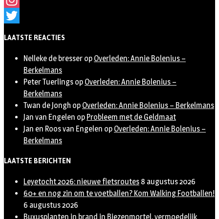
Instagram
Twitter
LAATSTE REACTIES
Nelleke de bresser
op
Overleden: Annie Bolenius –
Berkelmans
Peter Tuerlings
op
Overleden: Annie Bolenius –
Berkelmans
Twan de Jongh
op
Overleden: Annie Bolenius – Berkelmans
Jan van Engelen
op
Probleem met de Geldmaat
Jan en Roos van Engelen
op
Overleden: Annie Bolenius –
Berkelmans
LAATSTE BERICHTEN
Leyetocht 2026: nieuwe fietsroutes
8 augustus 2026
60+ en nog zin om te voetballen? Kom Walking Footballen!
6 augustus 2026
Buxusplanten in brand in Biezenmortel, vermoedelijk