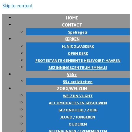
Skip to content
HOME
CONTACT
Spelregels
KERKEN
H. NICOLAASKERK
OPEN KERK
PROTESTANTE GEMEENTE HELEVOIRT-HAAREN
BEZINNINGSCENTRUM EMMAUS
V55+
55+ activiteiten
ZORG/WELZIJN
WELZIJN VUGHT
ACCOMODATIES EN GEBOUWEN
GEZONDHEID / ZORG
JEUGD / JONGEREN
OUDEREN
VERENIGINGEN / EVENEMENTEN