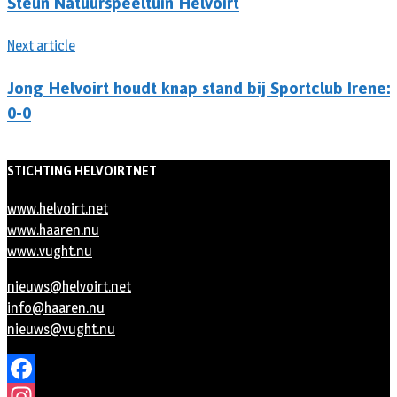
Steun Natuurspeeltuin Helvoirt
Next article
Jong Helvoirt houdt knap stand bij Sportclub Irene:
0-0
STICHTING HELVOIRTNET
www.helvoirt.net
www.haaren.nu
www.vught.nu
nieuws@helvoirt.net
info@haaren.nu
nieuws@vught.nu
Facebook