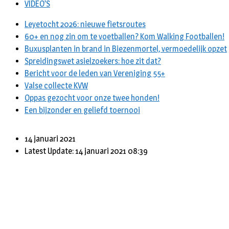
VIDEO’S
Leyetocht 2026: nieuwe fietsroutes
60+ en nog zin om te voetballen? Kom Walking Footballen!
Buxusplanten in brand in Biezenmortel, vermoedelijk opzet
Spreidingswet asielzoekers: hoe zit dat?
Bericht voor de leden van Vereniging 55+
Valse collecte KVW
Oppas gezocht voor onze twee honden!
Een bijzonder en geliefd toernooi
14 januari 2021
Latest Update: 14 januari 2021 08:39