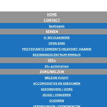
HOME
CONTACT
Spelregels
KERKEN
H. NICOLAASKERK
OPEN KERK
PROTESTANTE GEMEENTE HELEVOIRT-HAAREN
BEZINNINGSCENTRUM EMMAUS
V55+
55+ activiteiten
ZORG/WELZIJN
WELZIJN VUGHT
ACCOMODATIES EN GEBOUWEN
GEZONDHEID / ZORG
JEUGD / JONGEREN
OUDEREN
VERENIGINGEN / EVENEMENTEN