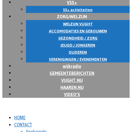
V55+
55+ activiteiten
ZORG/WELZIJN
WELZIJN VUGHT
ACCOMODATIES EN GEBOUWEN
GEZONDHEID / ZORG
JEUGD / JONGEREN
OUDEREN
VERENIGINGEN / EVENEMENTEN
wijkradio
GEMEENTEBERICHTEN
VUGHT.NU
HAAREN.NU
VIDEO’S
HOME
CONTACT
Spelregels