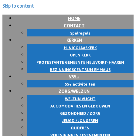
Skip to content
HOME
CONTACT
Spelregels
KERKEN
H. NICOLAASKERK
OPEN KERK
PROTESTANTE GEMEENTE HELEVOIRT-HAAREN
BEZINNINGSCENTRUM EMMAUS
V55+
55+ activiteiten
ZORG/WELZIJN
WELZIJN VUGHT
ACCOMODATIES EN GEBOUWEN
GEZONDHEID / ZORG
JEUGD / JONGEREN
OUDEREN
VERENIGINGEN / EVENEMENTEN