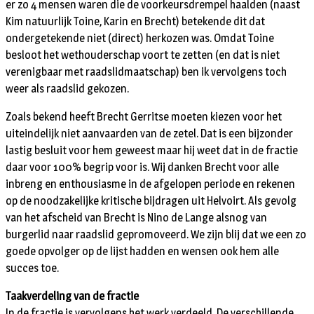
er zo 4 mensen waren die de voorkeursdrempel haalden (naast
Kim natuurlijk Toine, Karin en Brecht) betekende dit dat
ondergetekende niet (direct) herkozen was. Omdat Toine
besloot het wethouderschap voort te zetten (en dat is niet
verenigbaar met raadslidmaatschap) ben ik vervolgens toch
weer als raadslid gekozen.
Zoals bekend heeft Brecht Gerritse moeten kiezen voor het
uiteindelijk niet aanvaarden van de zetel. Dat is een bijzonder
lastig besluit voor hem geweest maar hij weet dat in de fractie
daar voor 100% begrip voor is. Wij danken Brecht voor alle
inbreng en enthousiasme in de afgelopen periode en rekenen
op de noodzakelijke kritische bijdragen uit Helvoirt. Als gevolg
van het afscheid van Brecht is Nino de Lange alsnog van
burgerlid naar raadslid gepromoveerd. We zijn blij dat we een zo
goede opvolger op de lijst hadden en wensen ook hem alle
succes toe.
Taakverdeling van de fractie
In de fractie is vervolgens het werk verdeeld. De verschillende