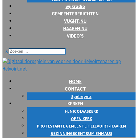
wijkradio
GEMEENTEBERICHTEN
VUGHT.NU
HAAREN.NU
VIDEO’S
x
HOME
CONTACT
Spelregels
KERKEN
H. NICOLAASKERK
OPEN KERK
PROTESTANTE GEMEENTE HELEVOIRT-HAAREN
BEZINNINGSCENTRUM EMMAUS