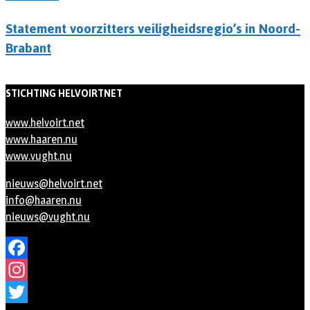
Statement voorzitters veiligheidsregio’s in Noord-
Brabant
STICHTING HELVOIRTNET
www.helvoirt.net
www.haaren.nu
www.vught.nu
nieuws@helvoirt.net
info@haaren.nu
nieuws@vught.nu
Facebook
Instagram