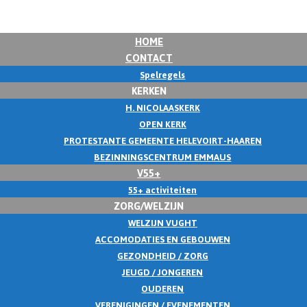
HOME
CONTACT
Spelregels
KERKEN
H. NICOLAASKERK
OPEN KERK
PROTESTANTE GEMEENTE HELEVOIRT-HAAREN
BEZINNINGSCENTRUM EMMAUS
V55+
55+ activiteiten
ZORG/WELZIJN
WELZIJN VUGHT
ACCOMODATIES EN GEBOUWEN
GEZONDHEID / ZORG
JEUGD / JONGEREN
OUDEREN
VERENIGINGEN / EVENEMENTEN