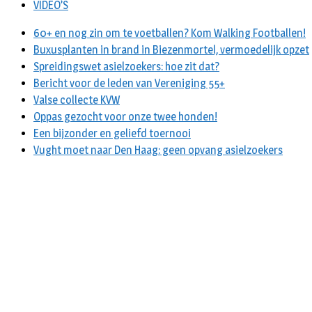
VIDEO’S
60+ en nog zin om te voetballen? Kom Walking Footballen!
Buxusplanten in brand in Biezenmortel, vermoedelijk opzet
Spreidingswet asielzoekers: hoe zit dat?
Bericht voor de leden van Vereniging 55+
Valse collecte KVW
Oppas gezocht voor onze twee honden!
Een bijzonder en geliefd toernooi
Vught moet naar Den Haag: geen opvang asielzoekers