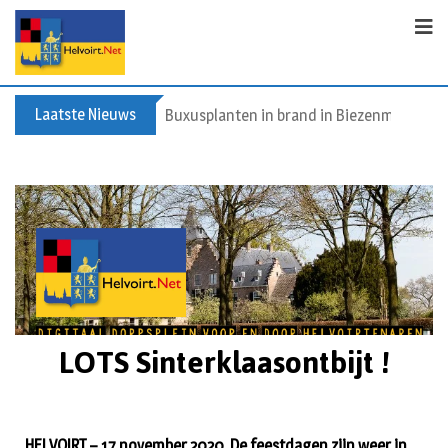
Laatste Nieuws
Spreidingswet asielzoekers: hoe zit dat?
LOTS Sinterklaasontbijt !
HELVOIRT – 17 november 2020. De feestdagen zijn weer in