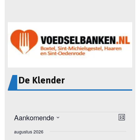
De Klender