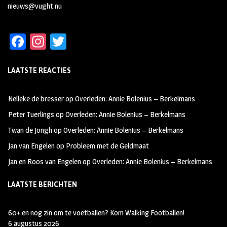
nieuws@vught.nu
Fa
In
T
ce
st
wi
LAATSTE REACTIES
b
ag
tt
oo
ra
er
Nelleke de bresser
op
Overleden: Annie Bolenius – Berkelmans
k
m
Peter Tuerlings
op
Overleden: Annie Bolenius – Berkelmans
Twan de Jongh
op
Overleden: Annie Bolenius – Berkelmans
Jan van Engelen
op
Probleem met de Geldmaat
Jan en Roos van Engelen
op
Overleden: Annie Bolenius – Berkelmans
LAATSTE BERICHTEN
60+ en nog zin om te voetballen? Kom Walking Footballen!
6 augustus 2026