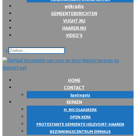
wijkradio
GEMEENTEBERICHTEN
VUGHT.NU
HAAREN.NU
VIDEO’S
x
HOME
CONTACT
Spelregels
KERKEN
H. NICOLAASKERK
OPEN KERK
PROTESTANTE GEMEENTE HELEVOIRT-HAAREN
BEZINNINGSCENTRUM EMMAUS