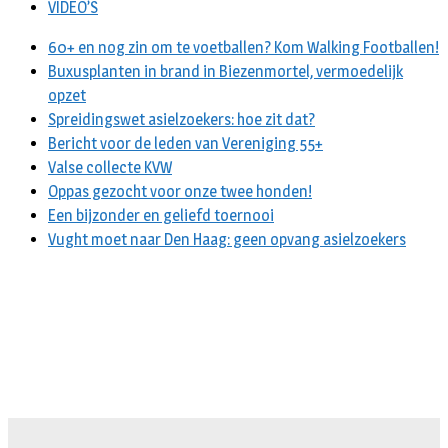
VIDEO’S
60+ en nog zin om te voetballen? Kom Walking Footballen!
Buxusplanten in brand in Biezenmortel, vermoedelijk
opzet
Spreidingswet asielzoekers: hoe zit dat?
Bericht voor de leden van Vereniging 55+
Valse collecte KVW
Oppas gezocht voor onze twee honden!
Een bijzonder en geliefd toernooi
Vught moet naar Den Haag: geen opvang asielzoekers