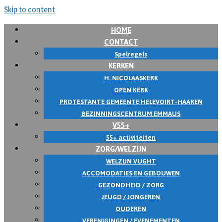
Skip to content
HOME
CONTACT
Spelregels
KERKEN
H. NICOLAASKERK
OPEN KERK
PROTESTANTE GEMEENTE HELEVOIRT-HAAREN
BEZINNINGSCENTRUM EMMAUS
V55+
55+ activiteiten
ZORG/WELZIJN
WELZIJN VUGHT
ACCOMODATIES EN GEBOUWEN
GEZONDHEID / ZORG
JEUGD / JONGEREN
OUDEREN
VERENIGINGEN / EVENEMENTEN