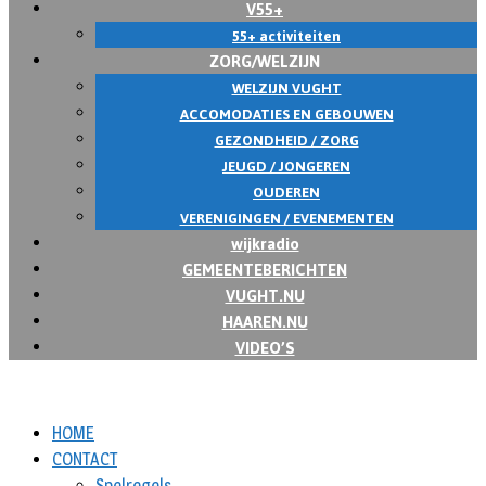
V55+
55+ activiteiten
ZORG/WELZIJN
WELZIJN VUGHT
ACCOMODATIES EN GEBOUWEN
GEZONDHEID / ZORG
JEUGD / JONGEREN
OUDEREN
VERENIGINGEN / EVENEMENTEN
wijkradio
GEMEENTEBERICHTEN
VUGHT.NU
HAAREN.NU
VIDEO’S
HOME
CONTACT
Spelregels