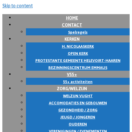
Skip to content
HOME
CONTACT
Spelregels
KERKEN
H. NICOLAASKERK
OPEN KERK
PROTESTANTE GEMEENTE HELEVOIRT-HAAREN
BEZINNINGSCENTRUM EMMAUS
V55+
55+ activiteiten
ZORG/WELZIJN
WELZIJN VUGHT
ACCOMODATIES EN GEBOUWEN
GEZONDHEID / ZORG
JEUGD / JONGEREN
OUDEREN
VERENIGINGEN / EVENEMENTEN