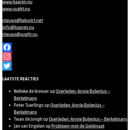
www.haaren.nu
www.vught.nu
nieuws@helvoirt.net
info@haaren.nu
nieuws@vught.nu
Facebook
Instagram
Twitter
LAATSTE REACTIES
Nelleke de bresser
op
Overleden: Annie Bolenius –
Berkelmans
Peter Tuerlings
op
Overleden: Annie Bolenius –
Berkelmans
Twan de Jongh
op
Overleden: Annie Bolenius – Berkelmans
Jan van Engelen
op
Probleem met de Geldmaat