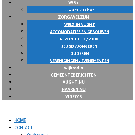
V55+
55+ activiteiten
ZORG/WELZIJN
WELZIJN VUGHT
ACCOMODATIES EN GEBOUWEN
GEZONDHEID / ZORG
JEUGD / JONGEREN
OUDEREN
VERENIGINGEN / EVENEMENTEN
wijkradio
GEMEENTEBERICHTEN
VUGHT.NU
HAAREN.NU
VIDEO’S
HOME
CONTACT
Spelregels