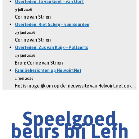
Overleden: Jo van Geel – van Oort
9 juli 2026
Corine van Strien
Overleden: Riet Scheij – van Beurden
29 juni 2026
Corine van Strien
Overleden: Zus van Kuijk – Pollaerts
19 juni 2026
Bron: Corine van Strien
Familieberichten op HelvoirtNet
1 mei 2026
Het is mogelijk om op de nieuwssite van Helvoirt.net ook …
Speelgoed
beurs bij Lefh