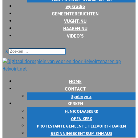
wijkradio
GEMEENTEBERICHTEN
VUGHT.NU
HAAREN.NU
VIDEO’S
x
HOME
CONTACT
Spelregels
KERKEN
H. NICOLAASKERK
OPEN KERK
PROTESTANTE GEMEENTE HELEVOIRT-HAAREN
BEZINNINGSCENTRUM EMMAUS