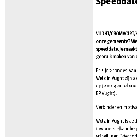
Speeddate
VUGHT/CROMVOIRT/HELV
onze gemeente? Welz
speeddate. Je maakt
gebruik maken van d
Er zijn 2 rondes: va
Welzijn Vught zijn 
op je mogen rekenen
EP Vught).
Verbinder en motiv
Welzijn Vught is act
inwoners elkaar hel
vrijwilliger. “We vi