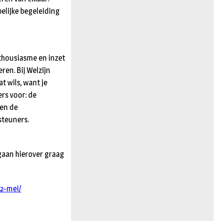
elijke begeleiding
enthousiasme en inzet
en. Bij Welzijn
at wils, want je
rs voor: de
 en de
steuners.
gaan hierover graag
22-mei/