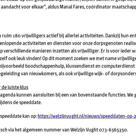
aandacht voor elkaar”, aldus Manal Fares, coördinator maatschapp
n ruim 180 vrijwilligers actief bij allerlei activiteiten. Dankzij hun 
enlopende activiteiten en diensten voor onze dorpsgenoten realiser
p verschillende manieren inzetten als vrijwilliger. Er is voor ieder w
 zelf ook leuk vinden! Op dit moment zoeken we met name vrijwillige
 bijvoorbeeld boodschappenhulp, klussendienst en computerdienst
geleiding van nieuwkomers, als ook vrijwillige wijk- of dorpsonder
r de juiste klus
 agenda kunnen aansluiten bij een van bovenstaande functies. We 
tijdens de speeddate.
speeddate kan op:
https://welzijnvught.nl/nieuws/speeddaten-op-
nisch via het algemeen nummer van Welzijn Vught 073-6565350.