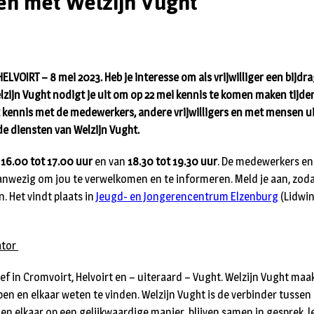
n met Welzijn Vught
OIRT – 8 mei 2023. Heb je interesse om als vrijwilliger een bijdra
ijn Vught nodigt je uit om op 22 mei kennis te komen maken tijde
 kennis met de medewerkers, andere vrijwilligers en met mensen u
e diensten van Welzijn Vught.
n
16.00 tot 17.00 uur
en van
18.30 tot 19.30 uur
. De medewerkers en 
aanwezig om jou te verwelkomen en te informeren. Meld je aan, zod
. Het vindt plaats in
Jeugd- en Jongerencentrum Elzenburg
(Lidwin
ator
ief in Cromvoirt, Helvoirt en – uiteraard – Vught. Welzijn Vught maa
pen en elkaar weten te vinden. Welzijn Vught is de verbinder tussen
nden elkaar op een gelijkwaardige manier, blijven samen in gesprek, l