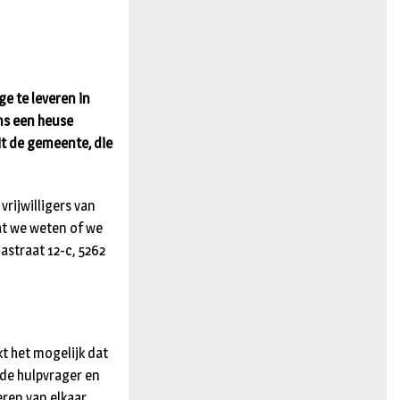
n
ge te leveren in
ns een heuse
it de gemeente, die
vrijwilligers van
at we weten of we
astraat 12-c, 5262
kt het mogelijk dat
 de hulpvrager en
eren van elkaar.