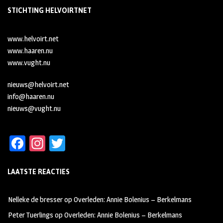
STICHTING HELVOIRTNET
www.helvoirt.net
www.haaren.nu
www.vught.nu
nieuws@helvoirt.net
info@haaren.nu
nieuws@vught.nu
Fa
In
T
ce
st
wi
LAATSTE REACTIES
b
ag
tt
oo
ra
er
Nelleke de bresser
op
Overleden: Annie Bolenius – Berkelmans
k
m
Peter Tuerlings
op
Overleden: Annie Bolenius – Berkelmans