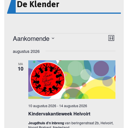
De Klender