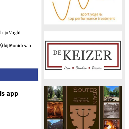
zijn Vught.
s)
bij Moniek van
is app