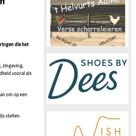
en
n
ringen die het
, zingeving,
dheid vooral als
gaan om op een
js stellen.