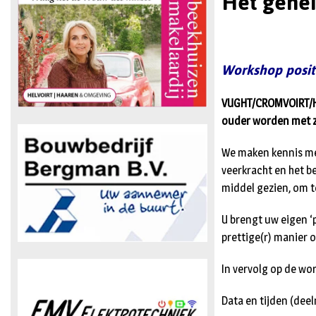
Het gehei
Workshop posit
VUGHT/CROMVOIRT/HEL
ouder worden met z
We maken kennis met
veerkracht en het b
middel gezien, om te
U brengt uw eigen ‘
prettige(r) manier 
In vervolg op de wor
Data en tijden (dee