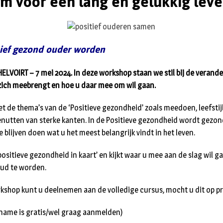
m voor een lang en gelukkig lev
ief gezond ouder worden
VOIRT – 7 mei 2024. In deze workshop staan we stil bij de verande
ich meebrengt en hoe u daar mee om wil gaan.
 de thema’s van de ‘Positieve gezondheid’ zoals meedoen, leefstijl
enutten van sterke kanten. In de Positieve gezondheid wordt gezon
 blijven doen wat u het meest belangrijk vindt in het leven.
positieve gezondheid in kaart’ en kijkt waar u mee aan de slag wil 
oud te worden.
kshop kunt u deelnemen aan de volledige cursus, mocht u dit op pri
lname is gratis/wel graag aanmelden)