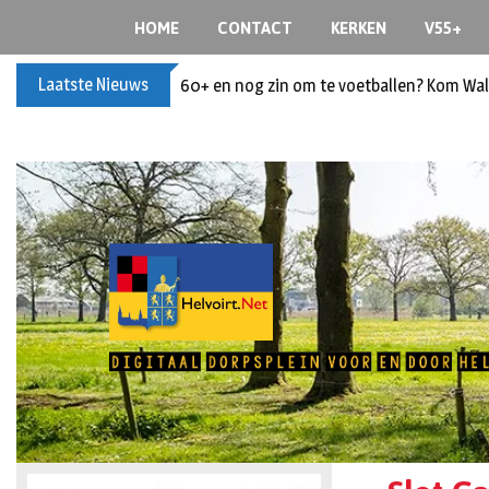
HOME
CONTACT
KERKEN
V55+
Laatste Nieuws
60+ en nog zin om te voetballen? Kom Wal