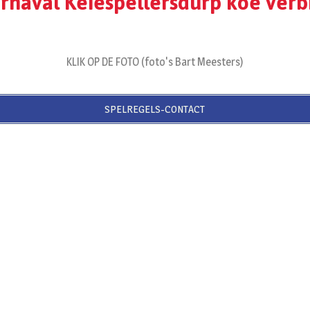
arnaval Keiespellersdurp koe ver
KLIK OP DE FOTO (foto's Bart Meesters)
SPELREGELS-CONTACT