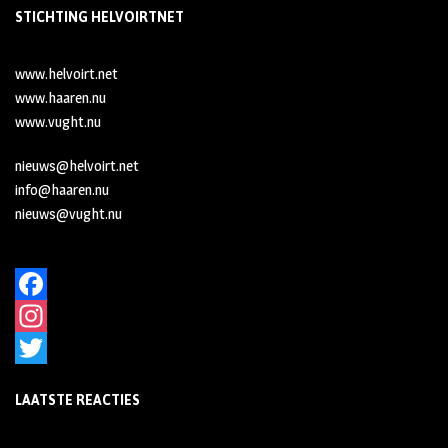
STICHTING HELVOIRTNET
www.helvoirt.net
www.haaren.nu
www.vught.nu
nieuws@helvoirt.net
info@haaren.nu
nieuws@vught.nu
F
a
I
c
n
T
LAATSTE REACTIES
e
s
w
b
t
i