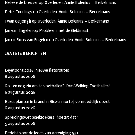
Nelleke de bresser
op
Overleden: Annie Bolenius – Berkelmans
o
a
t
Peter Tuerlings
op
Overleden: Annie Bolenius – Berkelmans
o
g
t
Twan de Jongh
op
Overleden: Annie Bolenius – Berkelmans
k
r
e
Jan van Engelen
op
Probleem met de Geldmaat
a
r
Jan en Roos van Engelen
op
Overleden: Annie Bolenius – Berkelmans
m
LAATSTE BERICHTEN
Leyetocht 2026: nieuwe fietsroutes
8 augustus 2026
60+ en nog zin om te voetballen? Kom Walking Footballen!
6 augustus 2026
Buxusplanten in brand in Biezenmortel, vermoedelijk opzet
6 augustus 2026
Spreidingswet asielzoekers: hoe zit dat?
5 augustus 2026
Bericht voor de leden van Vereniging 55+