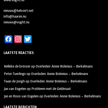
nieuws@helvoirt.net
info@haaren.nu
nieuws@vught.nu
Fa
In
T
ce
st
wi
LAATSTE REACTIES
b
ag
tt
oo
ra
er
Nelleke de bresser
op
Overleden: Annie Bolenius – Berkelmans
k
m
Peter Tuerlings
op
Overleden: Annie Bolenius – Berkelmans
Twan de Jongh
op
Overleden: Annie Bolenius – Berkelmans
Jan van Engelen
op
Probleem met de Geldmaat
Jan en Roos van Engelen
op
Overleden: Annie Bolenius – Berkelmans
LAATSTE BERICHTEN