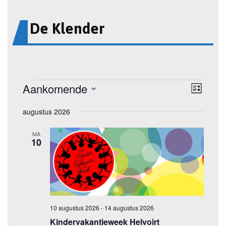
De Klender