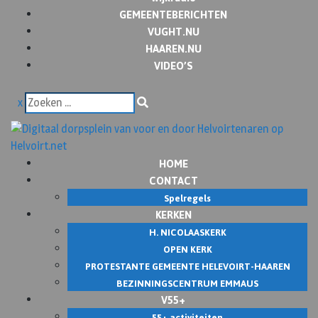
GEMEENTEBERICHTEN
VUGHT.NU
HAAREN.NU
VIDEO’S
x
HOME
CONTACT
Spelregels
KERKEN
H. NICOLAASKERK
OPEN KERK
PROTESTANTE GEMEENTE HELEVOIRT-HAAREN
BEZINNINGSCENTRUM EMMAUS
V55+
55+ activiteiten