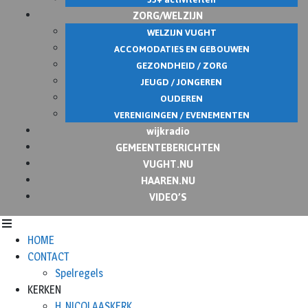
ZORG/WELZIJN
WELZIJN VUGHT
ACCOMODATIES EN GEBOUWEN
GEZONDHEID / ZORG
JEUGD / JONGEREN
OUDEREN
VERENIGINGEN / EVENEMENTEN
wijkradio
GEMEENTEBERICHTEN
VUGHT.NU
HAAREN.NU
VIDEO’S
HOME
CONTACT
Spelregels
KERKEN
H. NICOLAASKERK