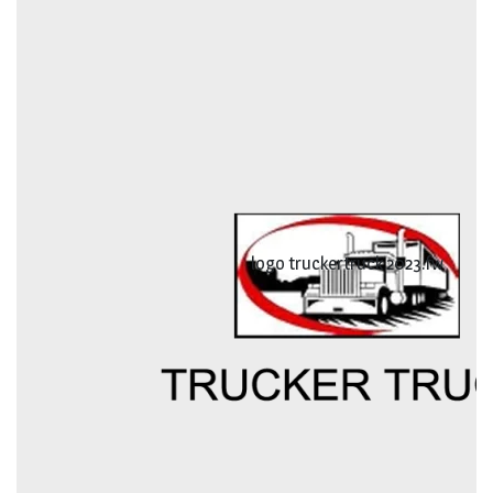
logo truckertruck 2023.fw