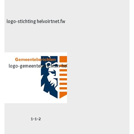
logo-stichting helvoirtnet.fw
logo-gemeenteberichten-hel-vug.fw
1-1-2