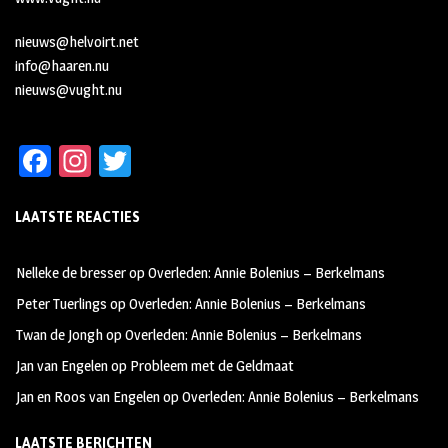
nieuws@helvoirt.net
info@haaren.nu
nieuws@vught.nu
Fa
In
T
ce
st
wi
LAATSTE REACTIES
b
ag
tt
oo
ra
er
Nelleke de bresser
op
Overleden: Annie Bolenius – Berkelmans
k
m
Peter Tuerlings
op
Overleden: Annie Bolenius – Berkelmans
Twan de Jongh
op
Overleden: Annie Bolenius – Berkelmans
Jan van Engelen
op
Probleem met de Geldmaat
Jan en Roos van Engelen
op
Overleden: Annie Bolenius – Berkelmans
LAATSTE BERICHTEN