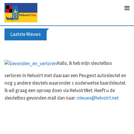
Skip
to
content
Laatste Nieuws
Buxusplanten in brand in Biezenmortel, v
Hallo, ik heb mijn sleutelbos
verloren in Helvoirt met daaraan een Peugeot autosleutel en
nog 3 andere sleutels waaronder 1 ouderwetse baardsleutel.
Ik wil graag een oproep doen via HelvoirtNet. Heeft u de
sleutelbos gevonden mail dan naar:
nieuws@helvoirt.net