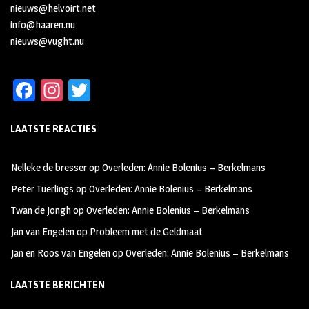
nieuws@helvoirt.net
info@haaren.nu
nieuws@vught.nu
Fa
In
T
ce
st
wi
LAATSTE REACTIES
b
ag
tt
oo
ra
er
Nelleke de bresser
op
Overleden: Annie Bolenius – Berkelmans
k
m
Peter Tuerlings
op
Overleden: Annie Bolenius – Berkelmans
Twan de Jongh
op
Overleden: Annie Bolenius – Berkelmans
Jan van Engelen
op
Probleem met de Geldmaat
Jan en Roos van Engelen
op
Overleden: Annie Bolenius – Berkelmans
LAATSTE BERICHTEN