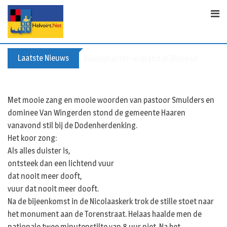
Skip
to
content
Laatste Nieuws
Buxusplanten in brand in Biezenmortel, v
Met mooie zang en mooie woorden van pastoor Smulders en
dominee Van Wingerden stond de gemeente Haaren
vanavond stil bij de Dodenherdenking.
Het koor zong:
Als alles duister is,
ontsteek dan een lichtend vuur
dat nooit meer dooft,
vuur dat nooit meer dooft.
Na de bijeenkomst in de Nicolaaskerk trok de stille stoet naar
het monument aan de Torenstraat. Helaas haalde men de
nationale twee minutenstilte van 8 uur niet. Na het