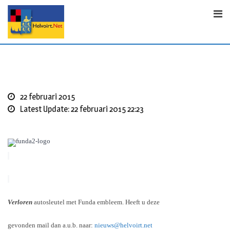
S
k
i
p
t
o
c
o
22 februari 2015
n
Latest Update: 22 februari 2015 22:23
t
e
n
t
Verloren
autosleutel met Funda embleem. Heeft u deze
gevonden mail dan a.u.b. naar:
nieuws@helvoirt.net