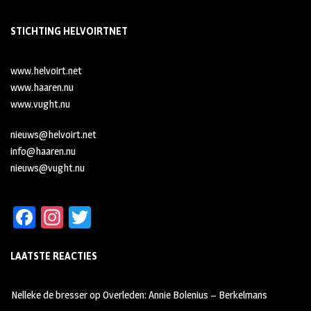
STICHTING HELVOIRTNET
www.helvoirt.net
www.haaren.nu
www.vught.nu
nieuws@helvoirt.net
info@haaren.nu
nieuws@vught.nu
Fa
In
T
ce
st
wi
LAATSTE REACTIES
b
ag
tt
oo
ra
er
Nelleke de bresser
op
Overleden: Annie Bolenius – Berkelmans
k
m